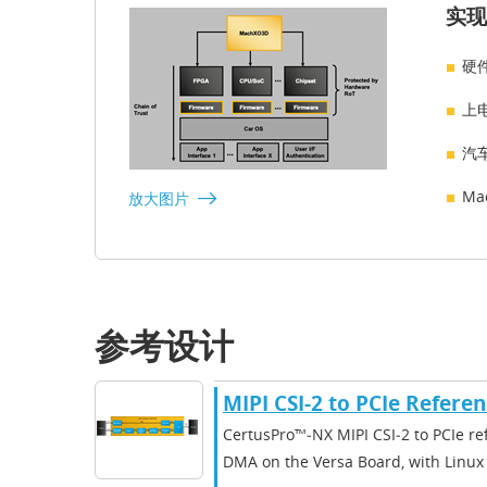
实现
硬
上
汽
M
放大图片
参考设计
MIPI CSI-2 to PCIe Refere
CertusPro™‑NX MIPI CSI‑2 to PCIe re
DMA on the Versa Board, with Linux