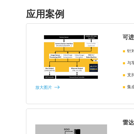
应用案例
可进
针
与
支
集
放大图片
雷达