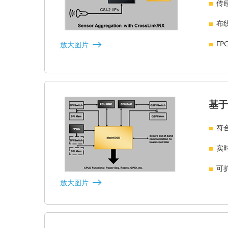
传
布
F
放大图片
基于
符
实
可
放大图片