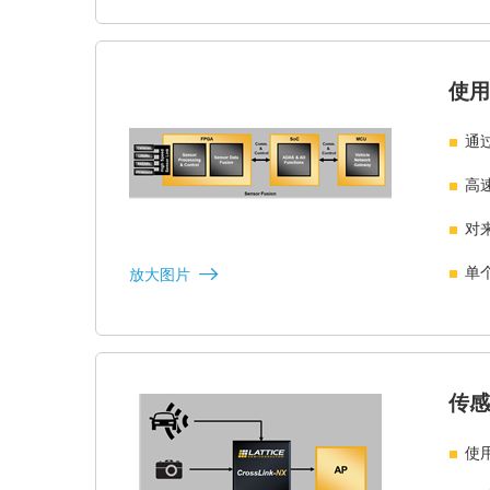
使用
通
高速
对
单
放大图片
传感
使用