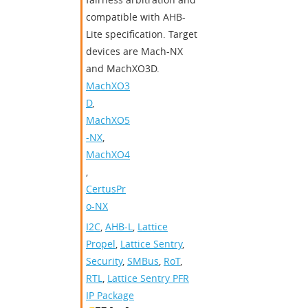
compatible with AHB-
Lite specification. Target
devices are Mach-NX
and MachXO3D.
MachXO3
D
,
MachXO5
-NX
,
MachXO4
,
CertusPr
o-NX
I2C
,
AHB-L
,
Lattice
Propel
,
Lattice Sentry
,
Security
,
SMBus
,
RoT
,
RTL
,
Lattice Sentry PFR
IP Package