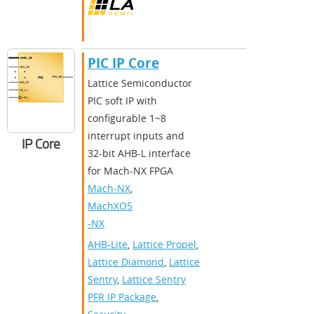
PIC IP Core
Lattice Semiconductor
PIC soft IP with
configurable 1~8
interrupt inputs and
IP Core
32-bit AHB-L interface
for Mach-NX FPGA
Mach-NX
,
MachXO5
-NX
AHB-Lite
,
Lattice Propel
,
Lattice Diamond
,
Lattice
Sentry
,
Lattice Sentry
PFR IP Package
,