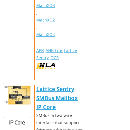
MachXO3
,
MachXO2
,
MachXO4
APB
,
AHB-Lite
,
Lattice
Sentry
,
OCP
Lattice Sentry
SMBus Mailbox
IP Core
SMBus, a two-wire
IP Core
interface that support
fairness arbitration and