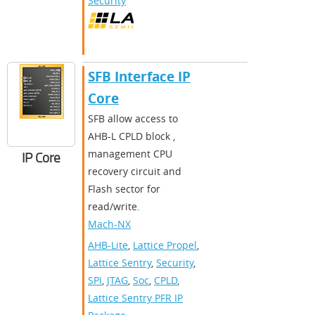
Security
SFB Interface IP
Core
SFB allow access to
AHB-L CPLD block ,
management CPU
IP Core
recovery circuit and
Flash sector for
read/write.
Mach-NX
AHB-Lite
,
Lattice Propel
,
Lattice Sentry
,
Security
,
SPI
,
JTAG
,
Soc
,
CPLD
,
Lattice Sentry PFR IP