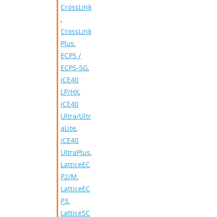
CrossLink
,
CrossLink
Plus
,
ECP5 /
ECP5-5G
,
iCE40
LP/HX
,
iCE40
Ultra/Ultr
aLite
,
iCE40
UltraPlus
,
LatticeEC
P2/M
,
LatticeEC
P3
,
LatticeSC