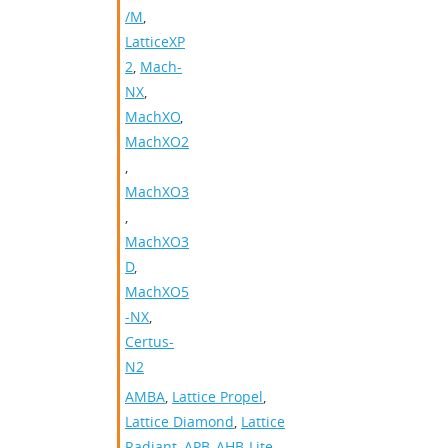
/M
,
LatticeXP
2
,
Mach-
NX
,
MachXO
,
MachXO2
,
MachXO3
,
MachXO3
D
,
MachXO5
-NX
,
Certus-
N2
AMBA
,
Lattice Propel
,
Lattice Diamond
,
Lattice
Radiant
,
APB
,
AHB-Lite
,