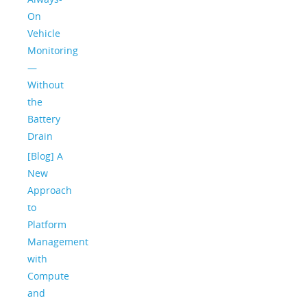
On
Vehicle
Monitoring
—
Without
the
Battery
Drain
[Blog] A
New
Approach
to
Platform
Management
with
Compute
and