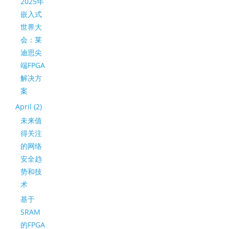
2025年
嵌入式
世界大
会：莱
迪思尖
端FPGA
解决方
案
April (2)
未来值
得关注
的网络
安全趋
势和技
术
基于
SRAM
的FPGA