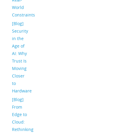
World
Constraints
[Blog]
Security
in the
Age of
AI: Why
Trust Is
Moving
Closer
to
Hardware
[Blog]
From
Edge to
Cloud:
Rethinking