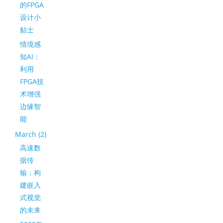
的FPGA
设计小
贴士
情境感
知AI：
利用
FPGA技
术增强
边缘智
能
March (2)
高速数
据传
输：构
建嵌入
式视觉
的未来