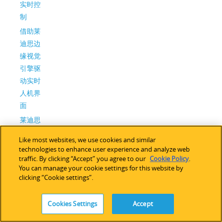
实时控
制
借助莱
迪思边
缘视觉
引擎驱
动实时
人机界
面
莱迪思
扩展小
Like most websites, we use cookies and similar
型FPGA
technologies to enhance user experience and analyze web
产品组
traffic. By clicking “Accept” you agree to our
Cookie Policy
.
You can manage your cookie settings for this website by
合，为
clicking “Cookie settings”.
设计带
来更多
Cookies Settings
Accept
可能
August (2)