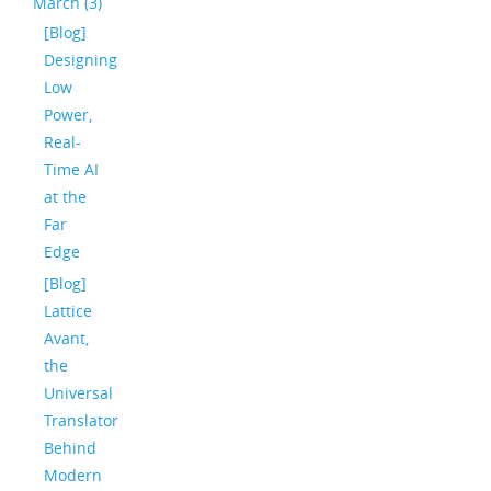
March (3)
[Blog]
Designing
Low
Power,
Real-
Time AI
at the
Far
Edge
[Blog]
Lattice
Avant,
the
Universal
Translator
Behind
Modern