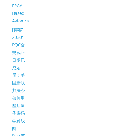
FPGA-
Based
Avionics
[博客]
2030年
PQC合
规截止
日期已
成定
局：美
国新联
邦法令
如何重
塑后量
子密码
学路线
图——
以及莱