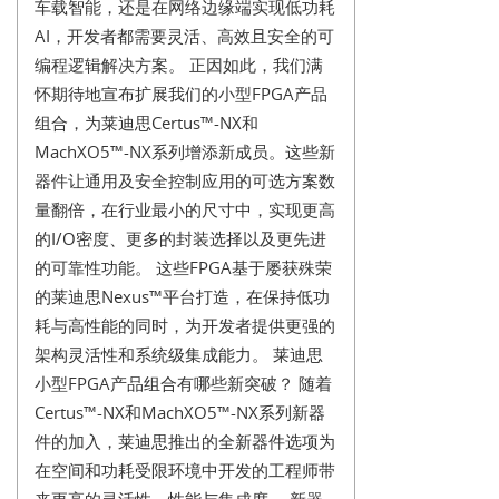
车载智能，还是在网络边缘端实现低功耗
AI，开发者都需要灵活、高效且安全的可
编程逻辑解决方案。 正因如此，我们满
怀期待地宣布扩展我们的小型FPGA产品
组合，为莱迪思Certus™-NX和
MachXO5™-NX系列增添新成员。这些新
器件让通用及安全控制应用的可选方案数
量翻倍，在行业最小的尺寸中，实现更高
的I/O密度、更多的封装选择以及更先进
的可靠性功能。 这些FPGA基于屡获殊荣
的莱迪思Nexus™平台打造，在保持低功
耗与高性能的同时，为开发者提供更强的
架构灵活性和系统级集成能力。 莱迪思
小型FPGA产品组合有哪些新突破？ 随着
Certus™-NX和MachXO5™-NX系列新器
件的加入，莱迪思推出的全新器件选项为
在空间和功耗受限环境中开发的工程师带