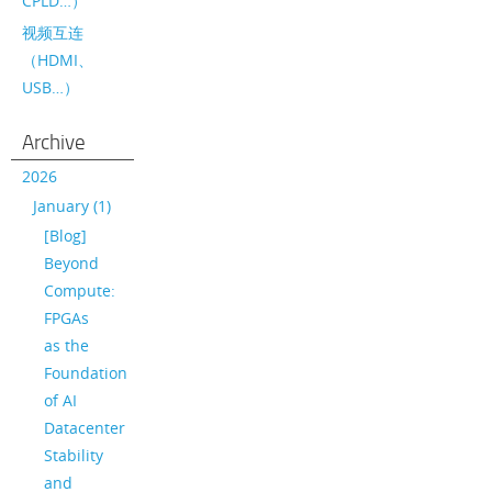
CPLD…）
视频互连
（HDMI、
USB…）
Archive
2026
January (1)
[Blog]
Beyond
Compute:
FPGAs
as the
Foundation
of AI
Datacenter
Stability
and