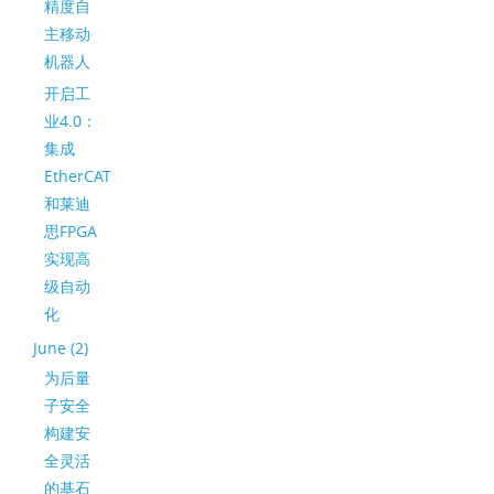
精度自
主移动
机器人
开启工
业4.0：
集成
EtherCAT
和莱迪
思FPGA
实现高
级自动
化
June (2)
为后量
子安全
构建安
全灵活
的基石