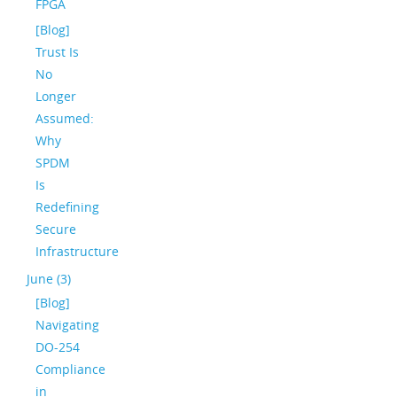
FPGA
[Blog]
Trust Is
No
Longer
Assumed:
Why
SPDM
Is
Redefining
Secure
Infrastructure
June (3)
[Blog]
Navigating
DO-254
Compliance
in