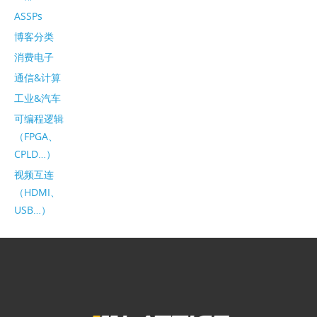
ASSPs
博客分类
消费电子
通信&计算
工业&汽车
可编程逻辑
（FPGA、
CPLD…）
视频互连
（HDMI、
USB…）