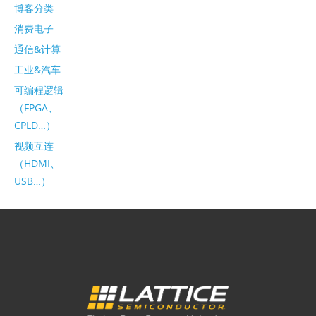
博客分类
消费电子
通信&计算
工业&汽车
可编程逻辑
（FPGA、
CPLD…）
视频互连
（HDMI、
USB…）