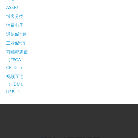
ASSPs
博客分类
消费电子
通信&计算
工业&汽车
可编程逻辑
（FPGA、
CPLD…）
视频互连
（HDMI、
USB…）