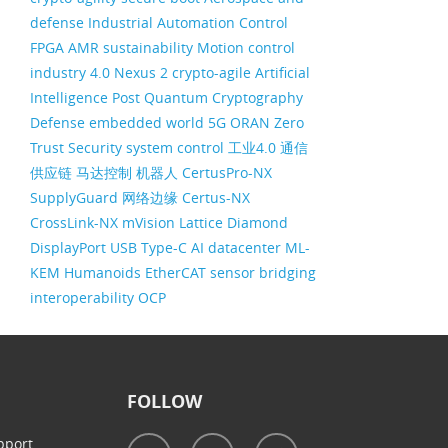
defense
Industrial Automation
Control
FPGA
AMR
sustainability
Motion control
industry 4.0
Nexus 2
crypto-agile
Artificial
Intelligence
Post Quantum Cryptography
Defense
embedded world
5G ORAN
Zero
Trust Security
system control
工业4.0
通信
供应链
马达控制
机器人
CertusPro-NX
SupplyGuard
网络边缘
Certus-NX
CrossLink-NX
mVision
Lattice Diamond
DisplayPort
USB Type-C
AI datacenter
ML-
KEM
Humanoids
EtherCAT
sensor bridging
interoperability
OCP
FOLLOW
pport