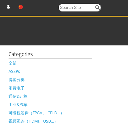
Categories
全部
ASSPs
博客分类
消费电子
通信&计算
工业&汽车
可编程逻辑（FPGA、 CPLD…）
视频互连（HDMI、USB…）