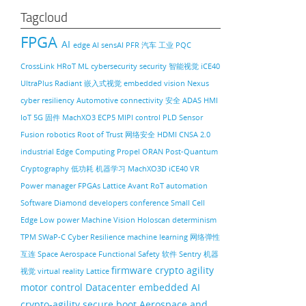
Tagcloud
FPGA
AI
edge AI
sensAI
PFR
汽车
工业
PQC
CrossLink
HRoT
ML
cybersecurity
security
智能视觉
iCE40
UltraPlus
Radiant
嵌入式视觉
embedded vision
Nexus
cyber resiliency
Automotive
connectivity
安全
ADAS
HMI
IoT
5G
固件
MachXO3
ECP5
MIPI
control PLD
Sensor
Fusion
robotics
Root of Trust
网络安全
HDMI
CNSA 2.0
industrial
Edge Computing
Propel
ORAN
Post-Quantum
Cryptography
低功耗
机器学习
MachXO3D
iCE40
VR
Power manager
FPGAs
Lattice Avant
RoT
automation
Software
Diamond
developers conference
Small Cell
Edge
Low power
Machine Vision
Holoscan
determinism
TPM
SWaP-C
Cyber Resilience
machine learning
网络弹性
互连
Space
Aerospace
Functional Safety
软件
Sentry
机器
firmware
crypto agility
视觉
virtual reality
Lattice
motor control
Datacenter
embedded AI
crypto-agility
secure boot
Aerospace and