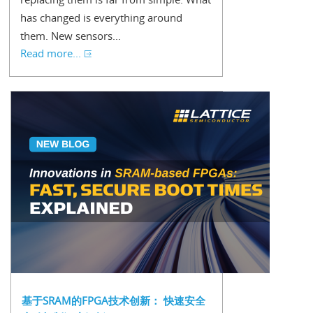
has changed is everything around
them. New sensors...
Read more...
基于SRAM的FPGA技术创新： 快速安全