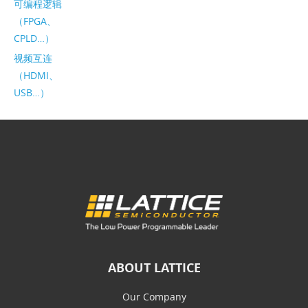
可编程逻辑
（FPGA、
CPLD…）
视频互连
（HDMI、
USB…）
ABOUT LATTICE
Our Company