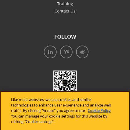
Training
Contact Us
FOLLOW
Like most websites, we use cookies and similar
technologies to enhance user experience and analyze web
traffic. By clicking “Accept” you agree to our
Cookie Policy
.
You can manage your cookie settings for this website by
clicking “Cookie settings”.
法律声明
|
隐私条款
|
Cookie的使用