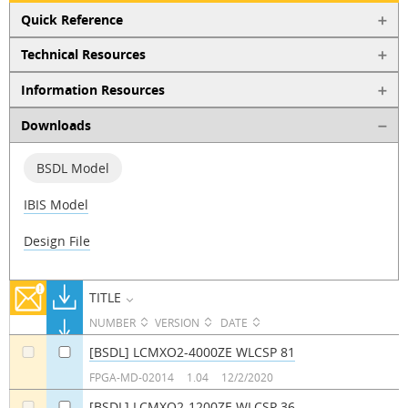
Quick Reference
Technical Resources
Information Resources
Downloads
BSDL Model
IBIS Model
Design File
TITLE
NUMBER
VERSION
DATE
[BSDL] LCMXO2-4000ZE WLCSP 81
a
a
FPGA-MD-02014
1.04
12/2/2020
[BSDL] LCMXO2-1200ZE WLCSP 36