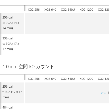
XO2-256
XO2-640
XO2-640U
XO2-1200
XO2-12
256-ball
caBGA (14 x
14 mm)
332-ball
caBGA (17 x
17 mm)
1.0 mm 空間 I/O カウント
XO2-256
XO2-640
XO2-640U
XO2-1200
XO2-12
256-ball
ftBGA (17 x 17
206
mm)
484-ball