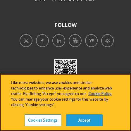
FOLLOW
Like most websites, we use cookies and similar
technologies to enhance user experience and analyze web
traffic. By clicking “Accept” you agree to our
Cookie Policy
.
You can manage your cookie settings for this website by
clicking “Cookie settings”.
免責事項
|
プライバシープリシー
|
クッキーの使用
Cookies Settings
Accept