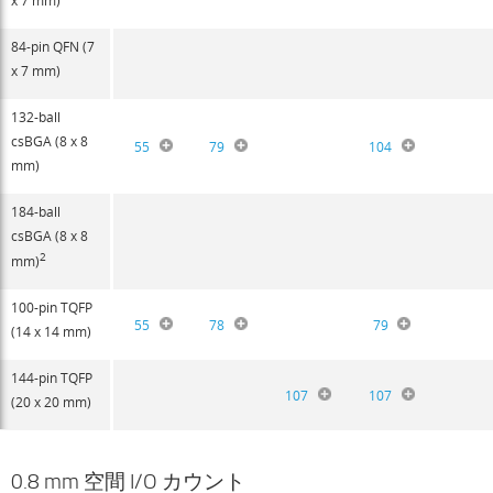
84-pin QFN (7
x 7 mm)
132-ball
csBGA (8 x 8
55
79
104
mm)
184-ball
csBGA (8 x 8
2
mm)
100-pin TQFP
55
78
79
(14 x 14 mm)
144-pin TQFP
107
107
(20 x 20 mm)
0.8 mm 空間 I/O カウント