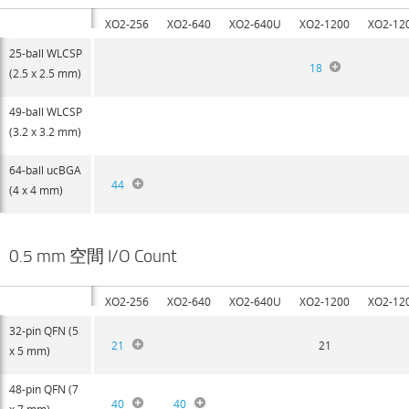
XO2-256
XO2-640
XO2-640U
XO2-1200
XO2-12
25-ball WLCSP
18
(2.5 x 2.5 mm)
49-ball WLCSP
(3.2 x 3.2 mm)
64-ball ucBGA
44
(4 x 4 mm)
0.5 mm 空間 I/O Count
XO2-256
XO2-640
XO2-640U
XO2-1200
XO2-12
32-pin QFN (5
21
21
x 5 mm)
48-pin QFN (7
40
40
x 7 mm)