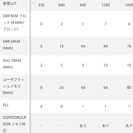
密度LUT
256
640
640
1280
128
EBR RAM ブロ
ック (9 kbits/
0
2
7
7
8
ブロック)
EBR SRAM
0
18
64
64
74
(kbits)
Dist. SRAM
2
5
5
10
10
(kbits)
ユーザフラッ
シュメモリ
0
24
64
64
80
(kbits)
PLL
0
0
1
1
1
DDR/DDR2/LP
DDR メモリ対
-
-
あり
あり
あり
応