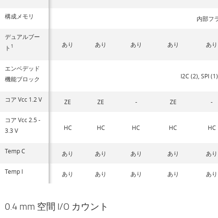
構成メモリ
内部フ
デュアルブー
あり
あり
あり
あり
あり
1
ト
エンベデッド
I2C (2), SPI 
機能ブロック
コア Vcc 1.2 V
ZE
ZE
-
ZE
-
コア Vcc 2.5 -
HC
HC
HC
HC
HC
3.3 V
Temp C
あり
あり
あり
あり
あり
Temp I
あり
あり
あり
あり
あり
0.4 mm 空間 I/O カウント