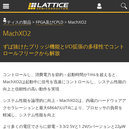
ラティスの製品
>
FPGA及びCPLD
>
MachXO2
MachXO2
ずば抜けたブリッジ機能とI/O拡張の多様性でコント
ロールフリークから解放
コントロールし、消費電力を節約－起動時間が1msを超えると、
MachXO2は起動中に信号を迅速にコントロールし、システム性能の
向上と信頼性の高い動作を実現
システム性能を論理的に向上－MachXO2は、内蔵のハードウェアア
クセラレーションと最大6864のLUT4により、プロセッサの負荷を
軽減し、システム性能を向上
より多くの電圧でさらに節電－3.3/2.5Vと1.2Vのバージョンと22μW