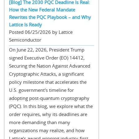
[Blog] The 2030 PQC Deadline Is Real:
How the New Federal Mandate
Rewrites the PQC Playbook – and Why
Lattice Is Ready
Posted 06/25/2026 by Lattice
Semiconductor
On June 22, 2026, President Trump
signed Executive Order (EO) 14412,
Securing the Nation Against Advanced
Cryptographic Attacks, a significant
policy milestone that accelerates the
U.S. government's timeline for
adopting post-quantum cryptography
(PQC). In this blog, we explore what the
order requires, why its deadlines are
more demanding than many
organizations may realize, and how
Lattice’s award-winning industry-first