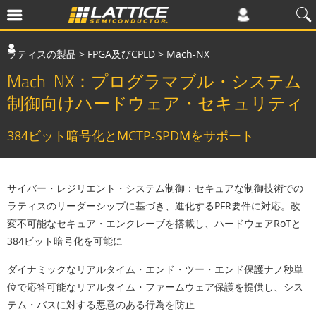
ラティスの製品
>
FPGA及びCPLD
>
Mach-NX
Mach-NX：プログラマブル・システム
制御向けハードウェア・セキュリティ
384ビット暗号化とMCTP-SPDMをサポート
サイバー・レジリエント・システム制御
：セキュアな制御技術での
ラティスのリーダーシップに基づき、進化するPFR要件に対応。改
変不可能なセキュア・エンクレーブを搭載し、ハードウェアRoTと
384ビット暗号化を可能に
ダイナミックなリアルタイム・エンド・ツー・エンド保護
ナノ秒単
位で応答可能なリアルタイム・ファームウェア保護を提供し、シス
テム・バスに対する悪意のある行為を防止