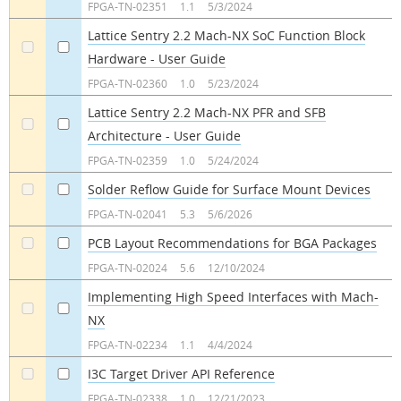
FPGA-TN-02351
1.1
5/3/2024
Lattice Sentry 2.2 Mach-NX SoC Function Block
Hardware - User Guide
a
a
FPGA-TN-02360
1.0
5/23/2024
Lattice Sentry 2.2 Mach-NX PFR and SFB
Architecture - User Guide
a
a
FPGA-TN-02359
1.0
5/24/2024
Solder Reflow Guide for Surface Mount Devices
a
a
FPGA-TN-02041
5.3
5/6/2026
PCB Layout Recommendations for BGA Packages
a
a
FPGA-TN-02024
5.6
12/10/2024
Implementing High Speed Interfaces with Mach-
NX
a
a
FPGA-TN-02234
1.1
4/4/2024
I3C Target Driver API Reference
a
a
FPGA-TN-02338
1.0
12/21/2023