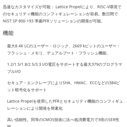
迅速なカスタマイズが可能
： Lattice Propelにより、RISC-V環境で
のセキュリティ機能のコンフィギュレーションが容易。数日間で
NIST SP 800-193 準拠PFRソリューションの開発が可能。
機能
最大8.4K LCのユーザー・ロジック、2669 kビットのユーザー・
フラッシュ・メモリ、デュアルブート・フラッシュ機能。
1.2/1.5/1.8/2.5/3.3 I/O電圧をサポートする最大379のプログラマ
ブルI/O
セキュア・エンクレーブによりSHA、HMAC、ECCなどの384ビ
ット暗号化をサポート
Lattice Propelを使用したPFRとセキュリティ機能のコンフィギュ
レーションにより開発を簡素化
高い信頼性。同等のCMOS技術に比べ低消費電力で3倍のSER性
能。