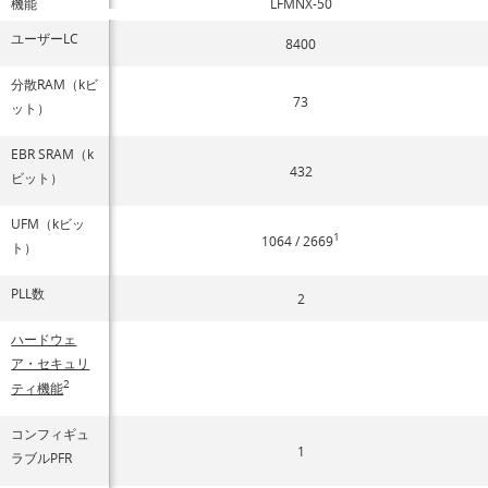
機能
LFMNX-50
ユーザーLC
8400
分散RAM（kビ
73
ット）
EBR SRAM（k
432
ビット）
UFM（kビッ
1
1064 / 2669
ト）
PLL数
2
ハードウェ
ア・セキュリ
2
ティ機能
コンフィギュ
1
ラブルPFR