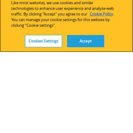
アジア太平洋
Like most websites, we use cookies and similar
technologies to enhance user experience and analyze web
オンラインストア
traffic. By clicking “Accept” you agree to our
Cookie Policy
.
You can manage your cookie settings for this website by
サポート
clicking “Cookie settings”.
技術サポート
Cookies Settings
Accept
ソフトウェアライセンス
サービス
レガシーデバイス＆ソフトウェア
FOLLOW