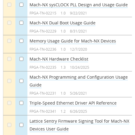
Mach-NX sysCLOCK PLL Design and Usage Guide
a
a
FPGA-TN-02215
1.0
9/22/2021
Mach-NX Dual Boot Usage Guide
a
a
FPGA-TN-02229
1.0
8/31/2021
Memory Usage Guide for Mach-NX Devices
a
a
FPGA-TN-02236
1.0
12/7/2020
Mach-NX Hardware Checklist
a
a
FPGA-TN-02235
1.3
10/24/2025
Mach-NX Programming and Configuration Usage
Guide
a
a
FPGA-TN-02231
1.0
5/26/2021
Triple-Speed Ethernet Driver API Reference
a
a
FPGA-TN-02341
1.2
6/26/2025
Lattice Sentry Firmware Signing Tool for Mach-NX
Devices User Guide
a
a