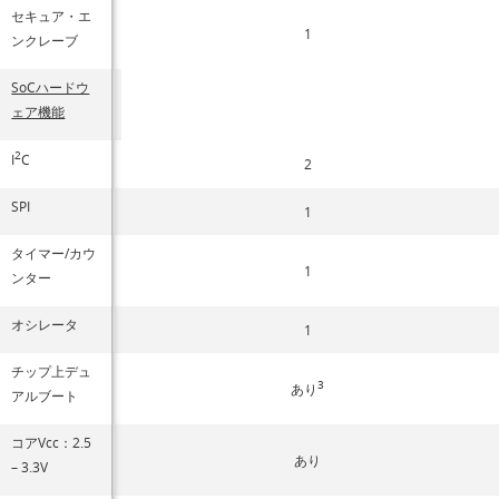
セキュア・エ
1
ンクレーブ
SoCハードウ
ェア機能
2
I
C
2
SPI
1
タイマー/カウ
1
ンター
オシレータ
1
チップ上デュ
3
あり
アルブート
コアVcc：2.5
あり
– 3.3V