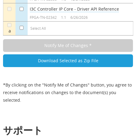
I3C Controller IP Core - Driver API Reference
a
a
FPGA-TN-02342
1.1
6/26/2026
Select All
a
*By clicking on the "Notify Me of Changes" button, you agree to
receive notifications on changes to the document(s) you
selected.
サポート