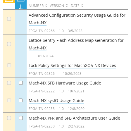
NUMBER
VERSION
DATE
Advanced Configuration Security Usage Guide for
Mach-NX
a
FPGA-TN-02266
1.0
3/5/2023
Lattice Sentry Flash Address Map Generation for
Mach-NX
a
3/13/2024
Lock Policy Settings for MachXO5-NX Devices
a
FPGA-TN-02326
10/26/2023
Mach-NX SFB Hardware Usage Guide
a
a
FPGA-TN-02222
1.0
10/7/2021
Mach-NX sysIO Usage Guide
a
a
FPGA-TN-02233
1.0
12/8/2020
Mach-NX PFR and SFB Architecture User Guide
a
a
FPGA-TN-02230
1.0
2/27/2022