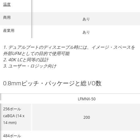
温度
商用
あり
産業用
あり
1. デュアルブートのディスエーブル時には、イメージ・スペースを
外部UFMとしての目的で使用可能
2. 40K LCと同等の設計
3. ユーザー・ロジック向け
0.8mmピッチ・パッケージと総 I/O数
LFMNX-50
256ボール
caBGA (14 x
200
14 mm)
484ボール