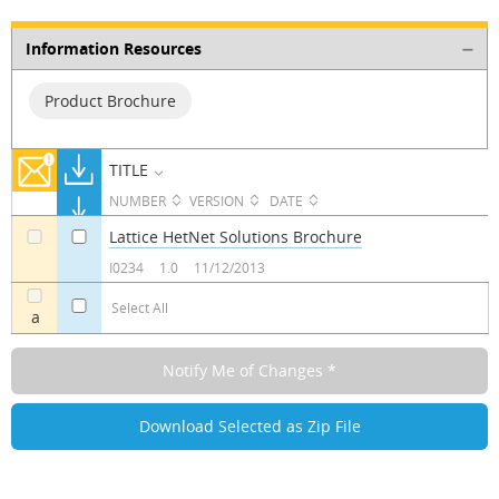
Information Resources
Product Brochure
TITLE
NUMBER
VERSION
DATE
Lattice HetNet Solutions Brochure
a
a
I0234
1.0
11/12/2013
Select All
a