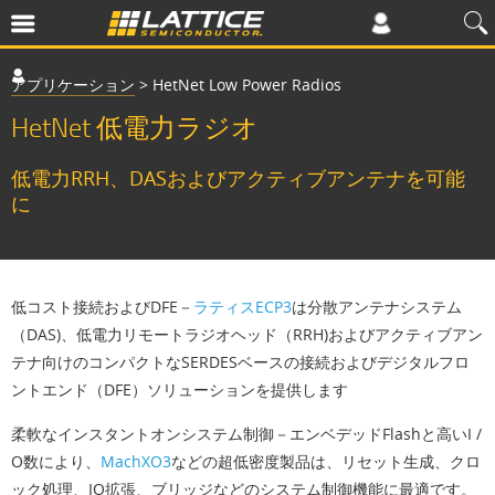
アプリケーション
>
HetNet Low Power Radios
HetNet 低電力ラジオ
低電力RRH、DASおよびアクティブアンテナを可能
に
低コスト接続およびDFE－
ラティスECP3
は分散アンテナシステム
（DAS)、低電力リモートラジオヘッド（RRH)およびアクティブアン
テナ向けのコンパクトなSERDESベースの接続およびデジタルフロ
ントエンド（DFE）ソリューションを提供します
柔軟なインスタントオンシステム制御－エンベデッドFlashと高いI /
O数により、
MachXO3
などの超低密度製品は、リセット生成、クロ
ック処理、IO拡張、ブリッジなどのシステム制御機能に最適です。