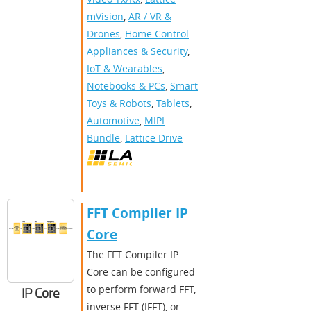
mVision
,
AR / VR &
Drones
,
Home Control
Appliances & Security
,
IoT & Wearables
,
Notebooks & PCs
,
Smart
Toys & Robots
,
Tablets
,
Automotive
,
MIPI
Bundle
,
Lattice Drive
FFT Compiler IP
Core
The FFT Compiler IP
Core can be configured
to perform forward FFT,
IP Core
inverse FFT (IFFT), or