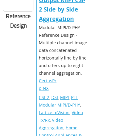
Output MIPI CSI-
2 Side-by-Side
Reference
Aggregation
Design
Modular MIPI/D-PHY
Reference Design -
Multiple channel image
data concatenated
horizontally line by line
and offers up to eight-
channel aggregation.
CertusPr
o-NX
CSI-2
,
DSI
,
MIPI
,
PLL
,
Modular MIPI/D-PHY
,
Lattice mVision
,
Video
Tx/Rx
,
Video
Aggregation
,
Home
Control Appliances &