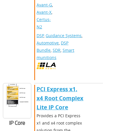
Avant-G
,
Avant-X
,
Certus-
N2
DSP
,
Guidance Systems
,
Automotive
,
DSP
Bundle
,
SDR
,
Smart
munitions
PCI Express x1,
x4 Root Complex
Lite IP Core
Provides a PCI Express
IP Core
x1 and x4 root complex
solution from the