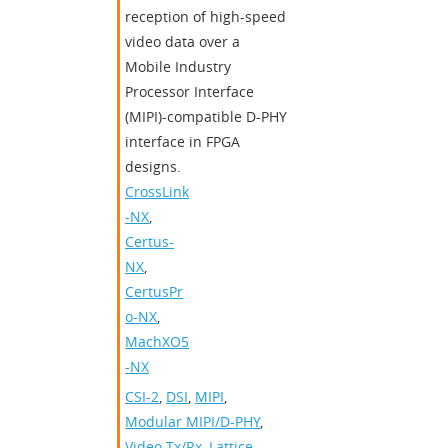
reception of high-speed
video data over a
Mobile Industry
Processor Interface
(MIPI)-compatible D-PHY
interface in FPGA
designs.
CrossLink
-NX
,
Certus-
NX
,
CertusPr
o-NX
,
MachXO5
-NX
CSI-2
,
DSI
,
MIPI
,
Modular MIPI/D-PHY
,
Video Tx/Rx
,
Lattice