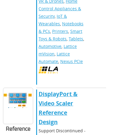
VR & Drones
,
Home
Control Appliances &
Security
,
IoT &
Wearables
,
Notebooks
& PCs
,
Printers
,
Smart
Toys & Robots
,
Tablets
,
Automotive
,
Lattice
mVision
,
Lattice
Automate
,
Nexus PCIe
DisplayPort &
Video Scaler
Reference
Design
Reference
Support Discontinued -