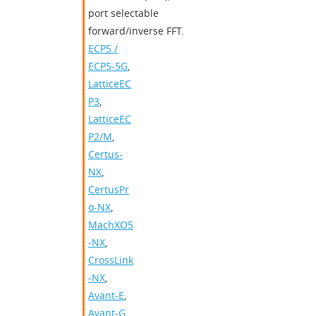
port selectable
forward/inverse FFT.
ECP5 /
ECP5-5G
,
LatticeEC
P3
,
LatticeEC
P2/M
,
Certus-
NX
,
CertusPr
o-NX
,
MachXO5
-NX
,
CrossLink
-NX
,
Avant-E
,
Avant-G
,