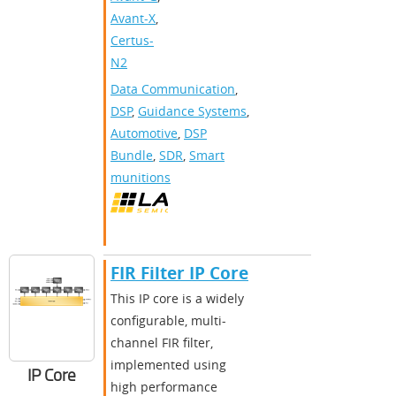
Avant-X
,
Certus-
N2
Data Communication
,
DSP
,
Guidance Systems
,
Automotive
,
DSP
Bundle
,
SDR
,
Smart
munitions
FIR Filter IP Core
This IP core is a widely
configurable, multi-
channel FIR filter,
implemented using
IP Core
high performance