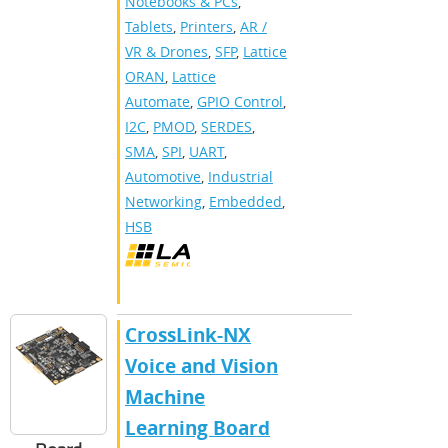
Notebooks & PCs
,
Tablets
,
Printers
,
AR /
VR & Drones
,
SFP
,
Lattice
ORAN
,
Lattice
Automate
,
GPIO Control
,
I2C
,
PMOD
,
SERDES
,
SMA
,
SPI
,
UART
,
Automotive
,
Industrial
Networking
,
Embedded
,
HSB
CrossLink-NX
Voice and Vision
Machine
Learning Board