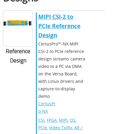
MIPI CSI-2 to
PCIe Reference
Design
CertusPro™‑NX MIPI
Reference
CSI‑2 to PCIe reference
design streams camera
Design
video to a PC via DMA
on the Versa Board,
with Linux drivers and
capture‑to‑display
demo.
CertusPr
o-NX
CSI
,
FPGA
,
MIPI
,
OS
,
PCIe
,
Video Tx/Rx
,
AR /