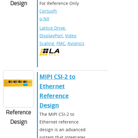
Design
For Reference Only
CertusPr
o-NX
Lattice Drive
,
DisplayPort
,
Video
Scaling
,
FMC
,
Avionics
MIPI CSI-2 to
Ethernet
Reference
Design
Reference
The MIPI CSI-2 to
Design
Ethernet reference
design is an advanced
system that integrates