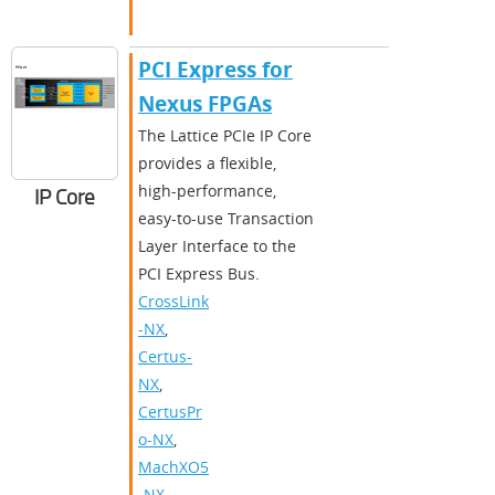
PCI Express for
Nexus FPGAs
The Lattice PCIe IP Core
provides a flexible,
high-performance,
IP Core
easy-to-use Transaction
Layer Interface to the
PCI Express Bus.
CrossLink
-NX
,
Certus-
NX
,
CertusPr
o-NX
,
MachXO5
-NX