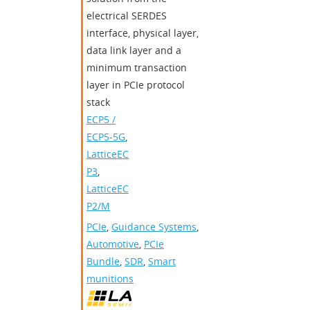
electrical SERDES
interface, physical layer,
data link layer and a
minimum transaction
layer in PCIe protocol
stack
ECP5 /
ECP5-5G
,
LatticeEC
P3
,
LatticeEC
P2/M
PCIe
,
Guidance Systems
,
Automotive
,
PCIe
Bundle
,
SDR
,
Smart
munitions