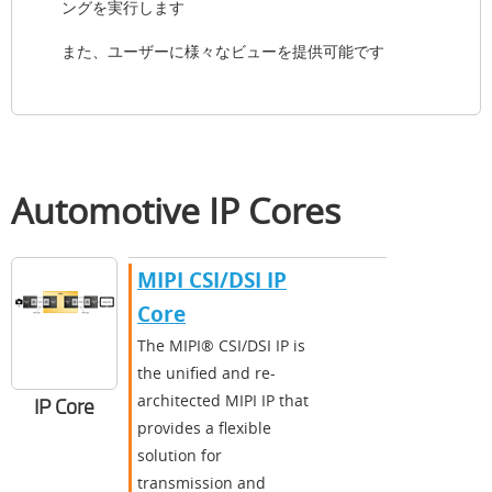
ングを実行します
また、ユーザーに様々なビューを提供可能です
Automotive IP Cores
MIPI CSI/DSI IP
Core
The MIPI® CSI/DSI IP is
the unified and re-
architected MIPI IP that
IP Core
provides a flexible
solution for
transmission and