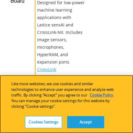
Board
Designed for low-power
machine learning
applications with
Lattice sensAI and
CrossLink-NX. Includes
image sensors,
microphones,
HyperRAM, and
expansion ports.
CrossLink
-NX
Like most websites, we use cookies and similar
CSI-2
,
CSI Camera
,
technologies to enhance user experience and analyze web
Camera
,
Microphone
,
traffic. By clicking “Accept” you agree to our
Cookie Policy
.
PMOD
,
HyperRAM
,
You can manage your cookie settings for this website by
clicking “Cookie settings”.
Machine Learning/AI
,
Automotive
Cookies Settings
Accept