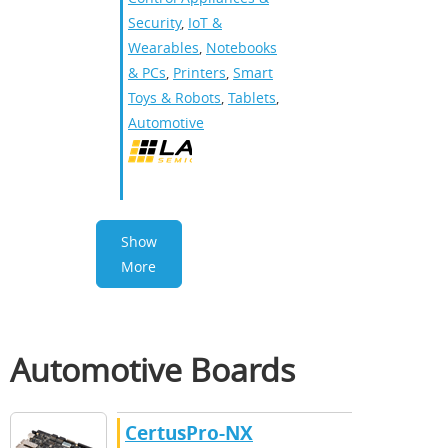
Security
,
IoT &
Wearables
,
Notebooks
& PCs
,
Printers
,
Smart
Toys & Robots
,
Tablets
,
Automotive
Show
More
Automotive Boards
CertusPro-NX