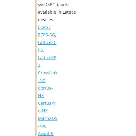
sysDSP™ blocks
available in Lattice
devices.
ECP5 /
ECP5-5G
,
LatticeEC
P3
,
LatticeXP
2
,
CrossLink
-NX
,
Certus-
NX
,
CertusPr
o-NX
,
MachXO5
-NX
,
Avant-E
,