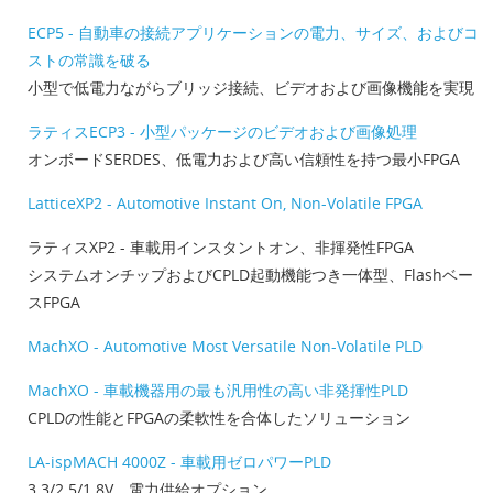
ECP5 - 自動車の接続アプリケーションの電力、サイズ、およびコ
ストの常識を破る
小型で低電力ながらブリッジ接続、ビデオおよび画像機能を実現
ラティスECP3 - 小型パッケージのビデオおよび画像処理
オンボードSERDES、低電力および高い信頼性を持つ最小FPGA
LatticeXP2 - Automotive Instant On, Non-Volatile FPGA
ラティスXP2 - 車載用インスタントオン、非揮発性FPGA
システムオンチップおよびCPLD起動機能つき一体型、Flashベー
スFPGA
MachXO - Automotive Most Versatile Non-Volatile PLD
MachXO - 車載機器用の最も汎用性の高い非発揮性PLD
CPLDの性能とFPGAの柔軟性を合体したソリューション
LA-ispMACH 4000Z - 車載用ゼロパワーPLD
3.3/2.5/1.8V 電力供給オプション