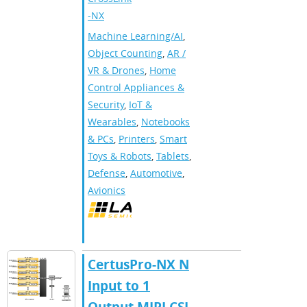
-NX
Machine Learning/AI
,
Object Counting
,
AR /
VR & Drones
,
Home
Control Appliances &
Security
,
IoT &
Wearables
,
Notebooks
& PCs
,
Printers
,
Smart
Toys & Robots
,
Tablets
,
Defense
,
Automotive
,
Avionics
CertusPro-NX N
Input to 1