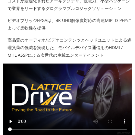
コストが最適化されたアーキテクチャ、低電力、小型パッケージ
で業界をリードするグログラマブルロジックソリューション
ビデオブリッジFPGAは、4K UHD解像度対応の高速MIPI D-PHYに
よって柔軟性を提供
高品質のオーディオ/ビデオコンテンツとヘッドユニットによる処
理負荷の低減を実現した、モバイルデバイス通信用のHDMI /
MHL ASSPによる次世代の車載エンターテイメント