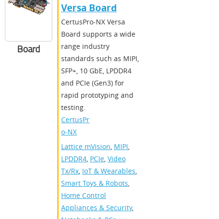
Versa Board
CertusPro-NX Versa
Board supports a wide
range industry
Board
standards such as MIPI,
SFP+, 10 GbE, LPDDR4
and PCIe (Gen3) for
rapid prototyping and
testing.
CertusPr
o-NX
Lattice mVision
,
MIPI
,
LPDDR4
,
PCIe
,
Video
Tx/Rx
,
IoT & Wearables
,
Smart Toys & Robots
,
Home Control
Appliances & Security
,