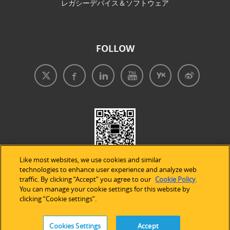
レガシーデバイス＆ソフトウェア
FOLLOW
Like most websites, we use cookies and similar
technologies to enhance user experience and analyze web
traffic. By clicking “Accept” you agree to our
Cookie Policy
.
You can manage your cookie settings for this website by
clicking “Cookie settings”.
免責事項
|
プライバシープリシー
|
クッキーの使用
Cookies Settings
Accept