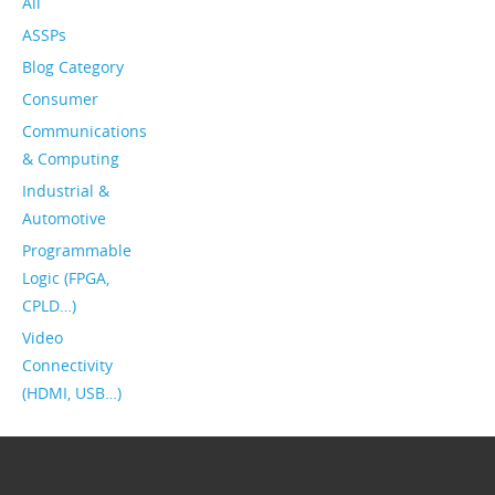
All
ASSPs
Blog Category
Consumer
Communications
& Computing
Industrial &
Automotive
Programmable
Logic (FPGA,
CPLD…)
Video
Connectivity
(HDMI, USB…)