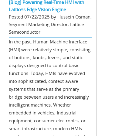
[Blog] Powering Real-Time HMI with
Lattice’s Edge Vision Engine
Posted 07/22/2025 by Hussein Osman,
Segment Marketing Director, Lattice
Semiconductor
In the past, Human Machine Interface
(HMI) were relatively simple, consisting
of buttons, knobs, levers, and static
displays designed to control basic
functions. Today, HMIs have evolved
into sophisticated, context-aware
systems that serve as the primary
bridge between users and increasingly
intelligent machines. Whether
embedded in vehicles, Industrial
equipment, consumer electronics, or
smart infrastructure, modern HMIs