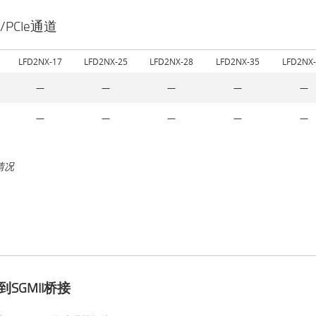
/PCIe通道
LFD2NX-17
LFD2NX-25
LFD2NX-28
LFD2NX-35
LFD2NX
—
—
—
—
—
—
—
—
—
—
情况
e到SGMII桥接