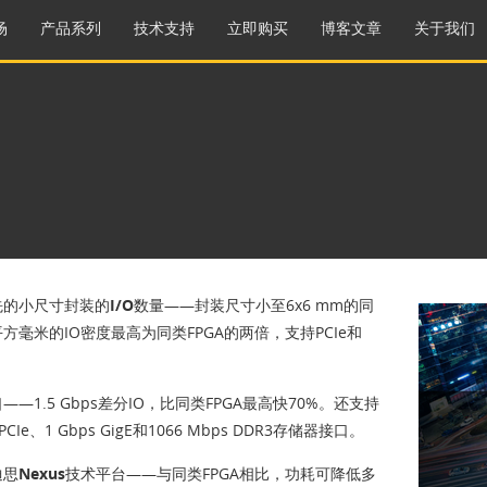
场
产品系列
技术支持
立即购买
博客文章
关于我们
的小尺寸封装的I/O数量
——封装尺寸小至6x6 mm的同
方毫米的IO密度最高为同类FPGA的两倍，支持PCIe和
口
——1.5 Gbps差分IO，比同类FPGA最高快70%。还支持
 PCIe、1 Gbps GigE和1066 Mbps DDR3存储器接口。
思Nexus技术平台
——与同类FPGA相比，功耗可降低多