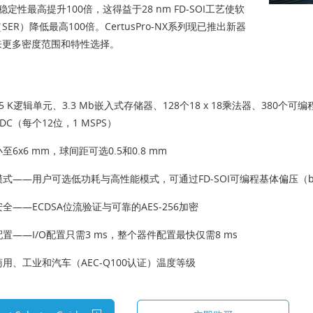
稳定性最高提升100倍，这得益于28 nm FD-SOI工艺使软
SER）降低最高100倍。CertusPro-NX系列现已推出新器
来更多密度范围和特性选择。
5 K逻辑单元、3.3 Mb嵌入式存储器、128个18 x 18乘法器、380个可编程I/
DC（每个12位，1 MSPS）
至6x6 mm，球间距可选0.5和0.8 mm
式——用户可选低功耗与高性能模式，可通过FD-SOI可编程基体偏压（bac
全——ECDSA位流验证与可靠的AES-256加密
置——I/O配置只需3 ms，整个器件配置最快仅需8 ms
用、工业和汽车（AEC-Q100认证）温度等级