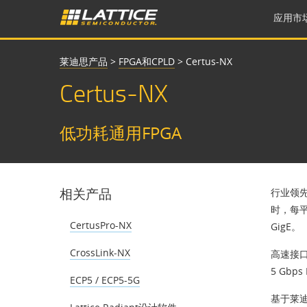
应用市
莱迪思产品
>
FPGA和CPLD
>
Certus-NX
Certus-NX
低功耗通用FPGA
相关产品
行业领先
时，每平
CertusPro-NX
GigE。
CrossLink-NX
高速接
5 Gbps
ECP5 / ECP5-5G
基于莱迪