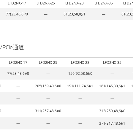
LFD2NX-17
LFD2NX-25
LFD2NX-28
LFD2NX-35
LFD2
77(23,48,6)/0
—
81(23,58,0)/1
—
81(23,
—
—
—
—
/PCIe通道
LFD2NX-17
LFD2NX-25
LFD2NX-28
LFD2NX-35
77(23,48,6)/0
—
156(92,58,6)/0
—
0
—
205(159,40,6)/0
191(111,74,6)/1
181(145,30,6)/1
1
—
—
—
—
0
—
311(257,48,6)/0
—
313(259,48,6)/0
—
—
—
371(317,48,6)/1