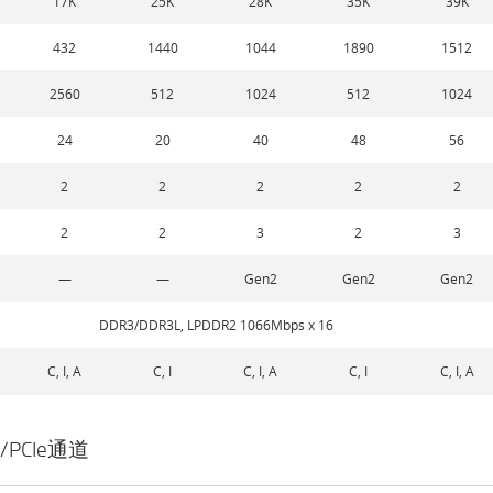
17K
25K
28K
35K
39K
432
1440
1044
1890
1512
2560
512
1024
512
1024
24
20
40
48
56
2
2
2
2
2
2
2
3
2
3
—
—
Gen2
Gen2
Gen2
DDR3/DDR3L, LPDDR2 1066Mbps x 16
C, I, A
C, I
C, I, A
C, I
C, I, A
/PCIe通道