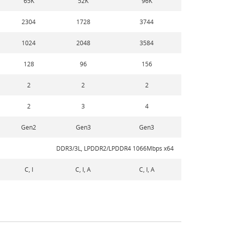
65K
52K
96K
2304
1728
3744
1024
2048
3584
128
96
156
2
2
2
2
3
4
Gen2
Gen3
Gen3
DDR3/3L, LPDDR2/LPDDR4 1066Mbps x64
C, I
C, I, A
C, I, A