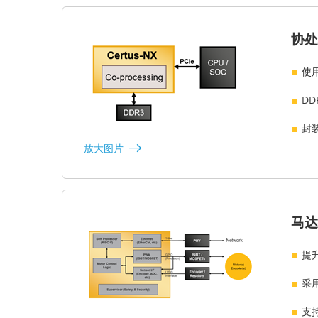
协处
使
DD
封装
放大图片
马达
提
采用
支