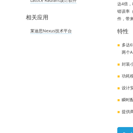
Lattice Radiant设计软件
达4倍，
错误率（
相关应用
件，带
特性
莱迪思Nexus技术平台
多达6
两个A
封装小
功耗模
设计安
瞬时配
提供商