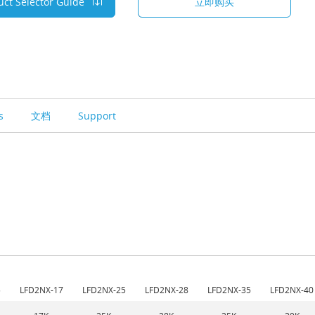
uct Selector Guide
立即购买
es
文档
Support
5
LFD2NX-17
LFD2NX-25
LFD2NX-28
LFD2NX-35
LFD2NX-40