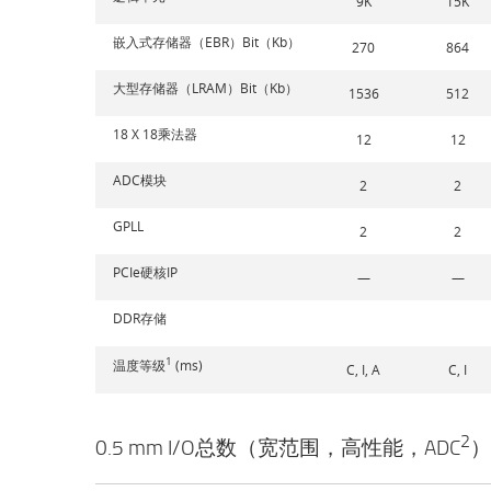
9K
15K
嵌入式存储器（EBR）Bit（Kb）
270
864
大型存储器（LRAM）Bit（Kb）
1536
512
18 X 18乘法器
12
12
ADC模块
2
2
GPLL
2
2
PCIe硬核IP
—
—
DDR存储
1
温度等级
(ms)
C, I, A
C, I
2
0.5 mm I/O总数（宽范围，高性能，ADC
）