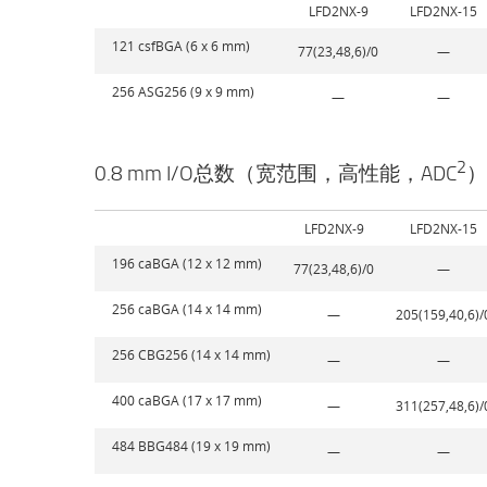
LFD2NX-9
LFD2NX-15
121 csfBGA (6 x 6 mm)
77(23,48,6)/0
—
256 ASG256 (9 x 9 mm)
—
—
2
0.8 mm I/O总数（宽范围，高性能，ADC
）
LFD2NX-9
LFD2NX-15
196 caBGA (12 x 12 mm)
77(23,48,6)/0
—
256 caBGA (14 x 14 mm)
—
205(159,40,6)/
256 CBG256 (14 x 14 mm)
—
—
400 caBGA (17 x 17 mm)
—
311(257,48,6)/
484 BBG484 (19 x 19 mm)
—
—