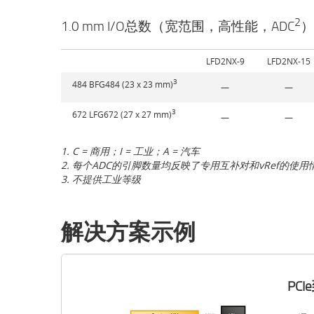
2
1.0 mm I/O总数（宽范围，高性能，ADC
）
LFD2NX-9
LFD2NX-15
3
484 BFG484 (23 x 23 mm)
—
—
3
672 LFG672 (27 x 27 mm)
—
—
1. C = 商用；I = 工业；A = 汽车
2. 每个ADC的引脚数量均反映了专用互补对和vRef的使用
3. 不提供工业等级
解决方案示例
PCI