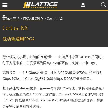
莱迪思产品
>
FPGA和CPLD
>
Certus-NX
Certus-NX
低功耗通用FPGA
行业领先的小尺寸封装的I/O数量
——封装尺寸小至6x6 mm的同时，
每平方毫米的IO密度最高为同类FPGA的两倍，支持PCIe和GigE。
高速接口
——1.5 Gbps差分IO，比同类FPGA最高快70%。还支持5
Gbps PCIe、1 Gbps GigE和1066 Mbps DDR3存储器接口。
基于莱迪思Nexus技术平台
——与同类FPGA相比，功耗可降低多达4
倍，稳定性最高提升100倍，这得益于28 nm FD-SOI工艺使软错误率
（SER）降低最高100倍。CertusPro-NX系列现已推出新器件，带来
更多密度范围和特性选择。