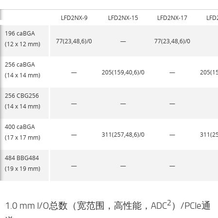
LFD2NX-9
LFD2NX-15
LFD2NX-17
LFD
196 caBGA
77(23,48,6)/0
—
77(23,48,6)/0
(12 x 12 mm)
256 caBGA
—
205(159,40,6)/0
—
205(15
(14 x 14 mm)
256 CBG256
—
—
—
(14 x 14 mm)
400 caBGA
—
311(257,48,6)/0
—
311(25
(17 x 17 mm)
484 BBG484
—
—
—
(19 x 19 mm)
2
1.0 mm I/O总数（宽范围，高性能，ADC
）/PCIe通