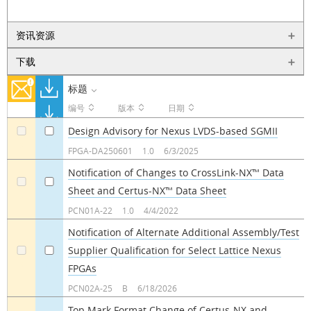
资讯资源
下载
标题
编号
版本
日期
Design Advisory for Nexus LVDS-based SGMII
a
a
FPGA-DA250601
1.0
6/3/2025
Notification of Changes to CrossLink-NX™ Data
Sheet and Certus-NX™ Data Sheet
a
a
PCN01A-22
1.0
4/4/2022
Notification of Alternate Additional Assembly/Test
Supplier Qualification for Select Lattice Nexus
a
a
FPGAs
PCN02A-25
B
6/18/2026
Top Mark Format Change of Certus-NX and