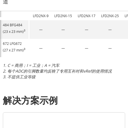
道
LFD2NX-9
LFD2NX-15
LFD2NX-17
LFD2NX-25
L
484 BFG484
—
—
—
—
3
(23 x 23 mm)
672 LFG672
—
—
—
—
3
(27 x 27 mm)
1. C = 商用；I = 工业；A = 汽车
2. 每个ADC的引脚数量均反映了专用互补对和vRef的使用情况
3. 不提供工业等级
解决方案示例