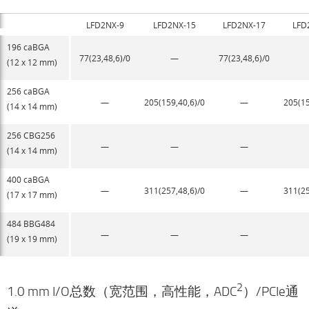
LFD2NX-9
LFD2NX-15
LFD2NX-17
LFD
196 caBGA
77(23,48,6)/0
—
77(23,48,6)/0
(12 x 12 mm)
256 caBGA
—
205(159,40,6)/0
—
205(15
(14 x 14 mm)
256 CBG256
—
—
—
(14 x 14 mm)
400 caBGA
—
311(257,48,6)/0
—
311(25
(17 x 17 mm)
484 BBG484
—
—
—
(19 x 19 mm)
2
1.0 mm I/O总数（宽范围，高性能，ADC
）/PCIe通