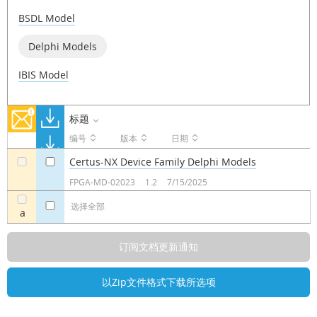
BSDL Model
Delphi Models
IBIS Model
标题
编号
版本
日期
Certus-NX Device Family Delphi Models
a
a
FPGA-MD-02023
1.2
7/15/2025
选择全部
a