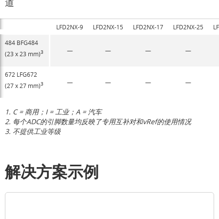
道
LFD2NX-9
LFD2NX-15
LFD2NX-17
LFD2NX-25
L
484 BFG484
—
—
—
—
3
(23 x 23 mm)
672 LFG672
—
—
—
—
3
(27 x 27 mm)
1. C = 商用；I = 工业；A = 汽车
2. 每个ADC的引脚数量均反映了专用互补对和vRef的使用情况
3. 不提供工业等级
解决方案示例