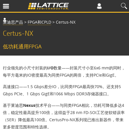
莱迪思产品
>
FPGA和CPLD
>
Certus-NX
Certus-NX
低功耗通用FPGA
行业领先的小尺寸封装的I/O数量
——封装尺寸小至6x6 mm的同时，
每平方毫米的IO密度最高为同类FPGA的两倍，支持PCIe和GigE。
高速接口
——1.5 Gbps差分IO，比同类FPGA最高快70%。还支持5
Gbps PCIe、1 Gbps GigE和1066 Mbps DDR3存储器接口。
基于莱迪思Nexus技术平台
——与同类FPGA相比，功耗可降低多达4
倍，稳定性最高提升100倍，这得益于28 nm FD-SOI工艺使软错误率
（SER）降低最高100倍。CertusPro-NX系列现已推出新器件，带来
更多密度范围和特性选择。