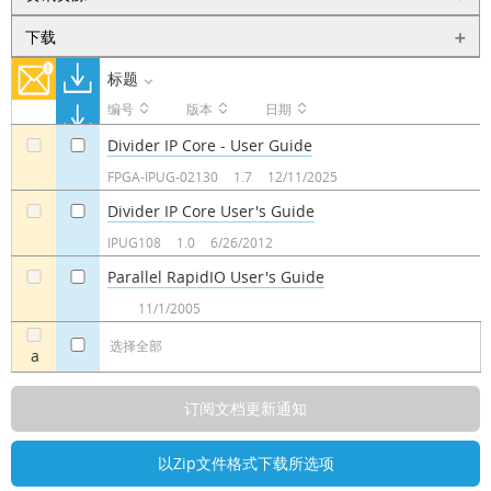
下载
标题
编号
版本
日期
Divider IP Core - User Guide
a
a
FPGA-IPUG-02130
1.7
12/11/2025
Divider IP Core User's Guide
a
a
IPUG108
1.0
6/26/2012
Parallel RapidIO User's Guide
a
a
11/1/2005
选择全部
a