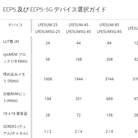
ECP5 及び ECP5-5G デバイス選択ガイド
デバイス
LFE5UM-25
LFE5UM-45
LFE5UM-85
LFE5
LFE5UM5G-25
LFE5UM5G-45
LFE5UM5G-85
LUT数 (K)
24
44
84
1
sysMEM ブロ
56
108
208
3
ック (18 Kbits)
埋め込みメモ
1008
1944
3744
57
リ (Kbits)
分散RAMビッ
194
351
669
9
ト(Kbits)
18 x 18 乗算器
28
72
156
2
SERDES (デュ
1 / 2
2 / 4
2 / 4
0
アル/チャネル)