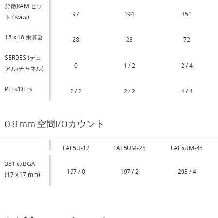
分散RAM ビッ
97
194
351
ト (Kbits)
18 x 18 乗算器
28
28
72
SERDES (デュ
0
1 / 2
2 / 4
アル/チャネル)
PLLs/DLLs
2 / 2
2 / 2
4 / 4
0.8 mm 空間I/Oカウント
LAE5U-12
LAE5UM-25
LAE5UM-45
381 caBGA
197 / 0
197 / 2
203 / 4
(17 x 17 mm)