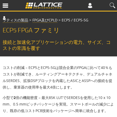
ラティスの製品
>
FPGA及びCPLD
>
ECP5 / ECP5-5G
ECP5 FPGA ファミリ
接続と加速化アプリケーションの電力、サイズ、コ
ストの常識を覆す
コストの削減
– ECP5とECP5-5Gは競合企業のFPGAに比べて40％も
コストが削減でき、ルーティングアーキテクチャ、デュアルチャネ
ルSERDES、拡張DSPブロックを内蔵したASICとASSPへの接続を提
供し、乗算器の使用率を最大4倍にします。
小型で2倍の機能密度
– 最大85K LUTでSERDESを使用した10 x 10
mm、0.5 mmピッチパッケージを実現。スマートボールの減少によ
り、既存の低コストPCB技術をパッケージへ簡単に統合します。