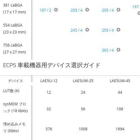
381 caBGA
197 
197 / 2
203 / 4
205 / 4
(17 x 17 mm)
554 caBGA
245 / 4
259 / 4
(23 x 23 mm)
756 caBGA
365 / 4
(27 x 27 mm)
ECP5 車載機器用デバイス選択ガイド
デバイス
LAE5U-12
LAE5UM-25
LAE5UM-45
LUT数 (K)
12
24
44
sysMEM ブロ
32
56
108
ック (18 Kbits)
埋め込みメモ
576
1008
1994
リ (Kbits)