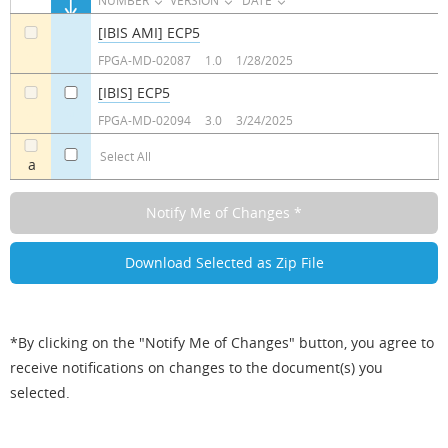
NUMBER
VERSION
DATE
[IBIS AMI] ECP5
a
FPGA-MD-02087
1.0
1/28/2025
[IBIS] ECP5
a
a
FPGA-MD-02094
3.0
3/24/2025
Select All
a
*By clicking on the "Notify Me of Changes" button, you agree to
receive notifications on changes to the document(s) you
selected.