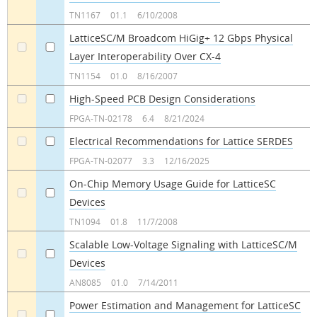
a
a
TN1167
01.1
6/10/2008
LatticeSC/M Broadcom HiGig+ 12 Gbps Physical
Layer Interoperability Over CX-4
a
a
TN1154
01.0
8/16/2007
High-Speed PCB Design Considerations
a
a
FPGA-TN-02178
6.4
8/21/2024
Electrical Recommendations for Lattice SERDES
a
a
FPGA-TN-02077
3.3
12/16/2025
On-Chip Memory Usage Guide for LatticeSC
Devices
a
a
TN1094
01.8
11/7/2008
Scalable Low-Voltage Signaling with LatticeSC/M
Devices
a
a
AN8085
01.0
7/14/2011
Power Estimation and Management for LatticeSC