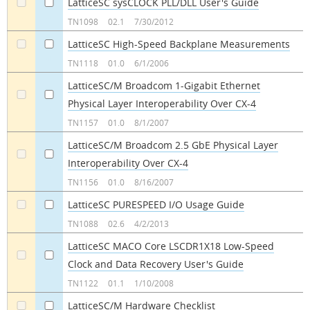
LatticeSC sysCLOCK PLL/DLL User's Guide
a
a
TN1098
02.1
7/30/2012
LatticeSC High-Speed Backplane Measurements
a
a
TN1118
01.0
6/1/2006
LatticeSC/M Broadcom 1-Gigabit Ethernet
Physical Layer Interoperability Over CX-4
a
a
TN1157
01.0
8/1/2007
LatticeSC/M Broadcom 2.5 GbE Physical Layer
Interoperability Over CX-4
a
a
TN1156
01.0
8/16/2007
LatticeSC PURESPEED I/O Usage Guide
a
a
TN1088
02.6
4/2/2013
LatticeSC MACO Core LSCDR1X18 Low-Speed
Clock and Data Recovery User's Guide
a
a
TN1122
01.1
1/10/2008
LatticeSC/M Hardware Checklist