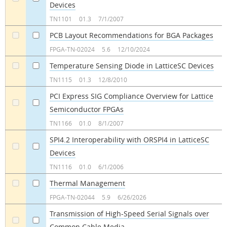
Devices
a
a
TN1101
01.3
7/1/2007
PCB Layout Recommendations for BGA Packages
a
a
FPGA-TN-02024
5.6
12/10/2024
Temperature Sensing Diode in LatticeSC Devices
a
a
TN1115
01.3
12/8/2010
PCI Express SIG Compliance Overview for Lattice
Semiconductor FPGAs
a
a
TN1166
01.0
8/1/2007
SPI4.2 Interoperability with ORSPI4 in LatticeSC
Devices
a
a
TN1116
01.0
6/1/2006
Thermal Management
a
a
FPGA-TN-02044
5.9
6/26/2026
Transmission of High-Speed Serial Signals over
Common Cable Media