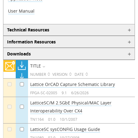
User Manual
Technical Resources
Information Resources
Downloads
TITLE
NUMBER
VERSION
DATE
Lattice OrCAD Capture Schematic Library
a
a
FPGA-SC-02005
9.1
6/26/2026
LatticeSC/M 2.5GbE Physical/MAC Layer
Interoperability Over CX4
a
a
TN1164
01.0
10/1/2007
LatticeSC sysCONFIG Usage Guide
a
a
TN1080
02.0
10/27/2008