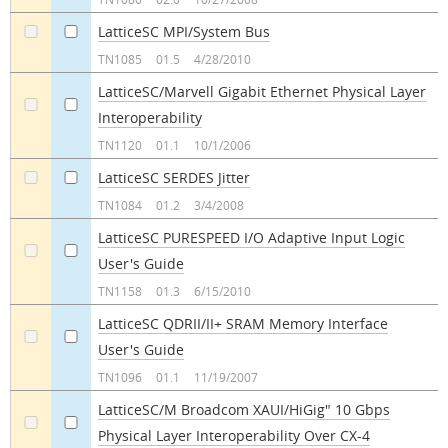
LatticeSC MPI/System Bus
a
a
TN1085
01.5
4/28/2010
LatticeSC/Marvell Gigabit Ethernet Physical Layer
Interoperability
a
a
TN1120
01.1
10/1/2006
LatticeSC SERDES Jitter
a
a
TN1084
01.2
3/4/2008
LatticeSC PURESPEED I/O Adaptive Input Logic
User's Guide
a
a
TN1158
01.3
6/15/2010
LatticeSC QDRII/II+ SRAM Memory Interface
User's Guide
a
a
TN1096
01.1
11/19/2007
LatticeSC/M Broadcom XAUI/HiGig" 10 Gbps
Physical Layer Interoperability Over CX-4
a
a