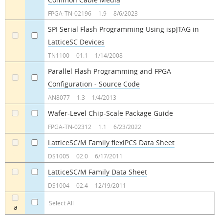
a
a
FPGA-TN-02196
1.9
8/6/2023
SPI Serial Flash Programming Using ispJTAG in
LatticeSC Devices
a
a
TN1100
01.1
1/14/2008
Parallel Flash Programming and FPGA
Configuration - Source Code
a
a
AN8077
1.3
1/4/2013
Wafer-Level Chip-Scale Package Guide
a
a
FPGA-TN-02312
1.1
6/23/2022
LatticeSC/M Family flexiPCS Data Sheet
a
a
DS1005
02.0
6/17/2011
LatticeSC/M Family Data Sheet
a
a
DS1004
02.4
12/19/2011
Select All
a