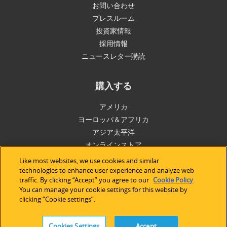
お問い合わせ
プレスルーム
投資家情報
採用情報
ニュースレター購読
購入する
アメリカ
ヨーロッパ＆アフリカ
アジア太平洋
オンラインストア
Like most websites, we use cookies and similar
technologies to enhance user experience and analyze web
サポート
traffic. By clicking “Accept” you agree to our
Cookie Policy
.
You can manage your cookie settings for this website by
技術サポート
clicking “Cookie settings”.
ソフトウェアライセンス
サービス
Cookies Settings
Accept