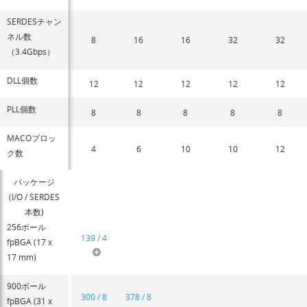
SERDESチャン
ネル数
8
16
16
32
32
（3.4Gbps）
DLL個数
12
12
12
12
12
PLL個数
8
8
8
8
8
MACOブロッ
4
6
10
10
12
ク数
パッケージ
(I/O / SERDES
本数)
256ボール
139 / 4
fpBGA (17 x
17 mm)
900ボール
300 / 8
378 / 8
fpBGA (31 x