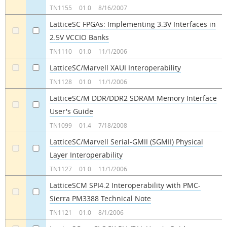
TN1155
01.0
8/16/2007
LatticeSC FPGAs: Implementing 3.3V Interfaces in
2.5V VCCIO Banks
a
a
TN1110
01.0
11/1/2006
LatticeSC/Marvell XAUI Interoperability
a
a
TN1128
01.0
11/1/2006
LatticeSC/M DDR/DDR2 SDRAM Memory Interface
User's Guide
a
a
TN1099
01.4
7/18/2008
LatticeSC/Marvell Serial-GMII (SGMII) Physical
Layer Interoperability
a
a
TN1127
01.0
11/1/2006
LatticeSCM SPI4.2 Interoperability with PMC-
Sierra PM3388 Technical Note
a
a
TN1121
01.0
8/1/2006