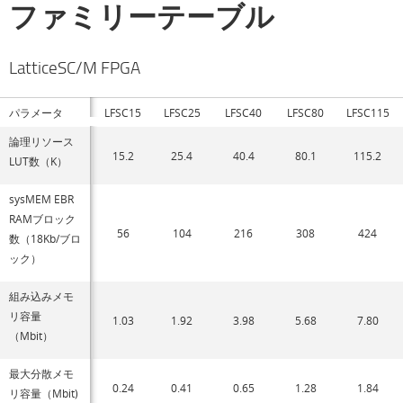
ファミリーテーブル
LatticeSC/M FPGA
パラメータ
LFSC15
LFSC25
LFSC40
LFSC80
LFSC115
論理リソース
15.2
25.4
40.4
80.1
115.2
LUT数（K）
sysMEM EBR
RAMブロック
56
104
216
308
424
数（18Kb/ブロ
ック）
組み込みメモ
リ容量
1.03
1.92
3.98
5.68
7.80
（Mbit）
最大分散メモ
0.24
0.41
0.65
1.28
1.84
リ容量（Mbit)