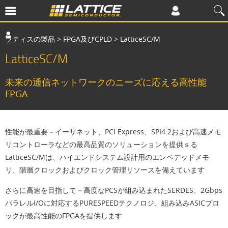
ラティスの製品
>
FPGA及びCPLD
>
LatticeSC/M
LatticeSC/M
未来の通信ネットワークのニーズに応える高性能
FPGA
性能が最重要－イーサネット、PCI Express、SPI4.2および高速メモ
リコントローラなどの最高品質のソリューションを提供ｓる
LatticeSC/Mは、ハイエンドシステム設計用のエンベデッドメモ
リ、階層クロックおよびクロック管理リソースを備えています
さらに高速を目指して－高度なPCSが組み込まれたSERDES、2Gbps
パラレルI/Oに対応するPURESPEEDテクノロジ、組み込みASICブロ
ックが最高性能のFPGAを提供します