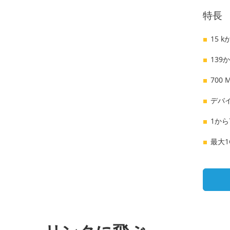
特長
15 k
139か
700
デバイ
1から
最大1