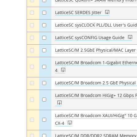
a
a
LatticeSC SERDES Jitter
a
a
LatticeSC sysCLOCK PLL/DLL User's Gui
a
a
LatticeSC sysCONFIG Usage Guide
a
a
LatticeSC/M 2.5GbE Physical/MAC Layer 
a
a
LatticeSC/M Broadcom 1-Gigabit Ethernet
a
a
4
LatticeSC/M Broadcom 2.5 GbE Physical 
a
a
LatticeSC/M Broadcom HiGig+ 12 Gbps Ph
a
a
LatticeSC/M Broadcom XAUI/HiGig" 10 Gb
a
a
CX-4
LatticeSC/M DDR/DDR2 SDRAM Memory I
a
a