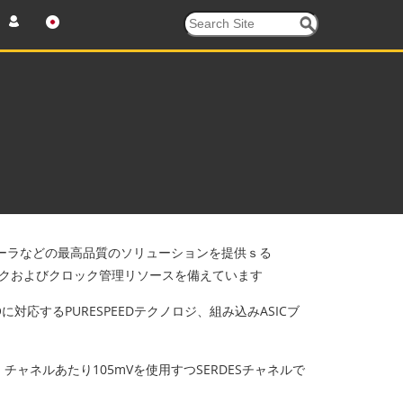
ントローラなどの最高品質のソリューションを提供ｓる
ロックおよびクロック管理リソースを備えています
に対応するPURESPEEDテクノロジ、組み込みASICブ
チャネルあたり105mVを使用すつSERDESチャネルで