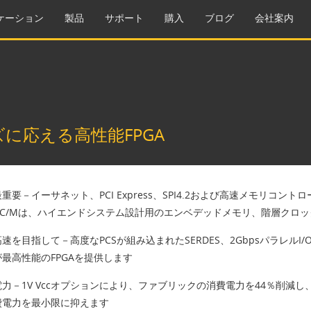
ケーション
製品
サポート
購入
ブログ
会社案内
に応える高性能FPGA
重要－イーサネット、PCI Express、SPI4.2および高速メモリコ
iceSC/Mは、ハイエンドシステム設計用のエンベデッドメモリ、階層ク
速を目指して－高度なPCSが組み込まれたSERDES、2GbpsパラレルI/O
最高性能のFPGAを提供します
力－1V Vccオプションにより、ファブリックの消費電力を44％削減し、
費電力を最小限に抑えます