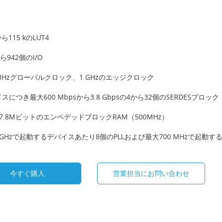
から115 kのLUT4
ら942個のI/O
 MHzグローバルクロック、1 GHzのエッジクロック
スにつき最大600 Mbpsから3.8 Gbpsの4から32個のSERDESブロック
7.8MビットのエンベデッドブロックRAM（500MHz）
GHzで起動するデバイスあたり8個のPLLおよび最大700 MHzで起動す
今すぐ購入
営業担当にお問い合わせ