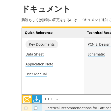
ドキュメント
購読もしくは購読の変更をするには、ドキュメント通知
Quick Reference
Technical Res
Key Documents
PCN & Design 
Data Sheet
Schematic
Application Note
User Manual
TITLE
Electrical Recommendations for Lattic
a
a