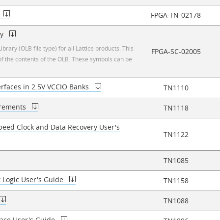
FPGA-TN-02178
ry
rary (OLB file type) for all Lattice products. This
FPGA-SC-02005
st of the contents of the OLB. These symbols can be
erfaces in 2.5V VCCIO Banks
TN1110
urements
TN1118
eed Clock and Data Recovery User's
TN1122
TN1085
 Logic User's Guide
TN1158
TN1088
face User's Guide