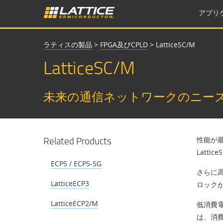
アプリ
ラティスの製品
>
FPGA及びCPLD
>
LatticeSC/M
LatticeSC/M
未来の通信ネットワークのニーズ
Related Products
性能が最
Latt
ECP5 / ECP5-5G
さらに高
LatticeECP3
ロックが
LatticeECP2/M
低消費電
は、消