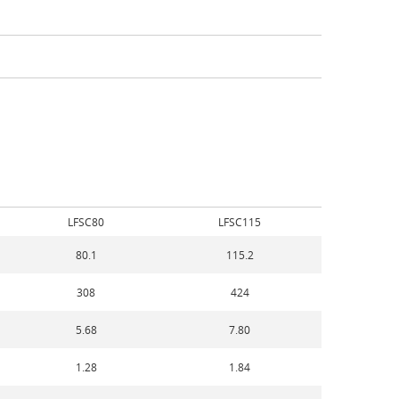
LFSC80
LFSC115
80.1
115.2
308
424
5.68
7.80
1.28
1.84