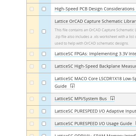
High-Speed PCB Design Considerations
a
a
Lattice OrCAD Capture Schematic Libra
This file contains an OrCAD Capture Schematic Lib
a
a
.zip file also includes a .xls worksheet with a li
used to help with OrCAD schematic designs.
LatticeSC FPGAs: Implementing 3.3V Int
a
a
LatticeSC High-Speed Backplane Meas
a
a
LatticeSC MACO Core LSCDR1X18 Low-Sp
a
a
Guide
LatticeSC MPI/System Bus
a
a
LatticeSC PURESPEED I/O Adaptive Input
a
a
LatticeSC PURESPEED I/O Usage Guide
a
a
LatticeSC QDRII/II+ SRAM Memory Inter