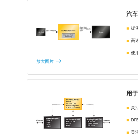
汽车
提
高速
使
放大图片
用于
灵
DF
灵活