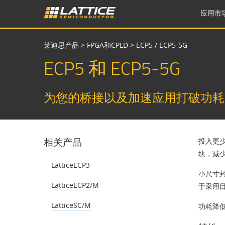
应用市
莱迪思产品
>
FPGA和CPLD
>
ECP5 / ECP5-5G
ECP5 和 ECP5-5G
为您的桥接以及加速应用打破功耗
相关产品
投入更
块，减少
LatticeECP3
小尺寸
LatticeECP2/M
于采用目
LatticeSC/M
功耗降低