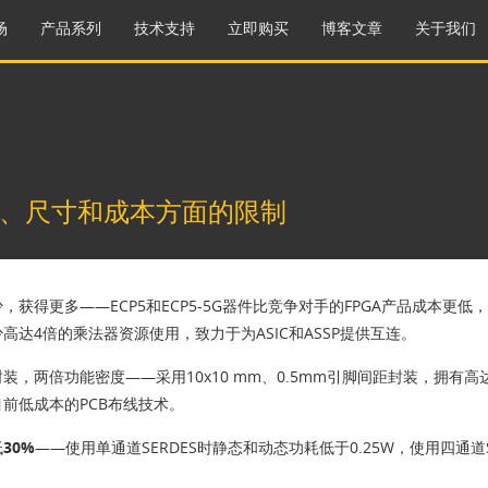
场
产品系列
技术支持
立即购买
博客文章
关于我们
、尺寸和成本方面的限制
少，获得更多
——ECP5和ECP5-5G器件比竞争对手的FPGA产品成本更
高达4倍的乘法器资源使用，致力于为ASIC和ASSP提供互连。
封装，两倍功能密度
——采用10x10 mm、0.5mm引脚间距封装，拥有高
前低成本的PCB布线技术。
30%
——使用单通道SERDES时静态和动态功耗低于0.25W，使用四通道S