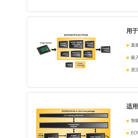
用于
直接
嵌
灵活
适用
智
EC