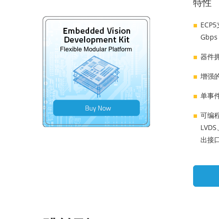
特性
ECP5
Gbps
器件
增强
单事件翻
可编程I
LVDS
出接