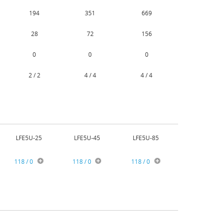
194
351
669
28
72
156
0
0
0
2 / 2
4 / 4
4 / 4
LFE5U-25
LFE5U-45
LFE5U-85
118 / 0
118 / 0
118 / 0