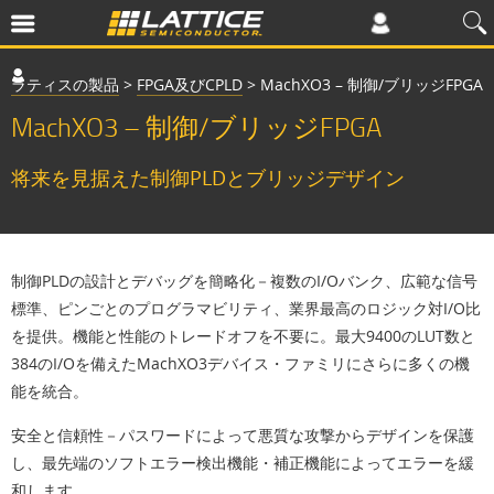
ラティスの製品
>
FPGA及びCPLD
>
MachXO3 – 制御/ブリッジFPGA
MachXO3 – 制御/ブリッジFPGA
将来を見据えた制御PLDとブリッジデザイン
制御PLDの設計とデバッグを簡略化－複数のI/Oバンク、広範な信号
標準、ピンごとのプログラマビリティ、業界最高のロジック対I/O比
を提供。機能と性能のトレードオフを不要に。最大9400のLUT数と
384のI/Oを備えたMachXO3デバイス・ファミリにさらに多くの機
能を統合。
安全と信頼性－パスワードによって悪質な攻撃からデザインを保護
し、最先端のソフトエラー検出機能・補正機能によってエラーを緩
和します。