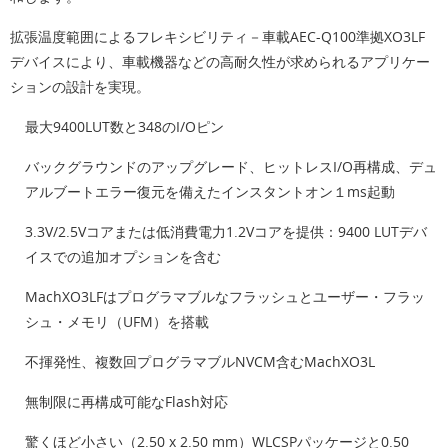
拡張温度範囲によるフレキシビリティ－車載AEC-Q100準拠XO3LF
デバイスにより、車載機器などの高耐久性が求められるアプリケー
ションの設計を実現。
最大9400LUT数と348のI/Oピン
バックグラウンドのアップグレード、ヒットレスI/O再構成、デュ
アルブートエラー復元を備えたインスタントオン１ms起動
3.3V/2.5Vコアまたは低消費電力1.2Vコアを提供：9400 LUTデバ
イスでの追加オプションを含む
MachXO3LFはプログラマブルなフラッシュとユーザー・フラッ
シュ・メモリ（UFM）を搭載
不揮発性、複数回プログラマブルNVCM含むMachXO3L
無制限に再構成可能なFlash対応
驚くほど小さい（2.50 x 2.50 mm）WLCSPパッケージと0.50