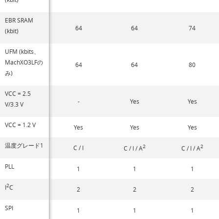
EBR SRAM
64
64
74
(kbit)
UFM (kbits、
MachXO3LFの
64
64
80
み)
VCC = 2.5
-
Yes
Yes
V/3.3 V
VCC = 1.2 V
Yes
Yes
Yes
温度グレード1
2
2
C / I
C / I / A
C / I / A
PLL
1
1
1
2
I
C
2
2
2
SPI
1
1
1