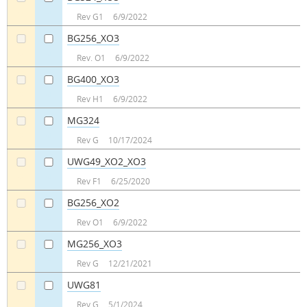
a
a
Rev G1
6/9/2022
BG256_XO3
a
a
Rev. O1
6/9/2022
BG400_XO3
a
a
Rev H1
6/9/2022
MG324
a
a
Rev G
10/17/2024
UWG49_XO2_XO3
a
a
Rev F1
6/25/2020
BG256_XO2
a
a
Rev O1
6/9/2022
MG256_XO3
a
a
Rev G
12/21/2021
UWG81
a
a
Rev G
5/1/2024