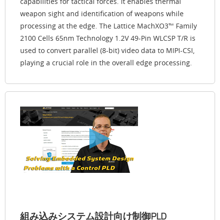
capabilities for tactical forces. It enables thermal
weapon sight and identification of weapons while
processing at the edge. The Lattice MachXO3™ Family
2100 Cells 65nm Technology 1.2V 49-Pin WLCSP T/R is
used to convert parallel (8-bit) video data to MIPI-CSI,
playing a crucial role in the overall edge processing.
組み込みシステム設計向け制御PLD