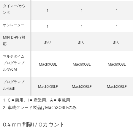
タイマー/カウ
1
1
1
ンタ
オシレーター
1
1
1
MIPI D-PHY対
あり
あり
あり
応
マルチタイム
プログラマブ
MachXO3L
MachXO3L
MachXO3L
ルNVCM
プログラマブ
MachXO3LF
MachXO3LF
MachXO3LF
ルFlash
1. C = 商用、I = 産業用、A = 車載用
2. 車載グレード製品はMachXO3LFのみ
0.4 mm間隔I / Oカウント