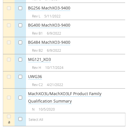
BG256 MachXO3-9400
a
a
Rev L
5/11/2022
BG400 MachXO3-9400
a
a
Rev B1
6/9/2022
BG484 MachXO3-9400
a
a
Rev B2
6/9/2022
MG121_XO3
a
a
Rev H
10/17/2024
UWG36
a
a
Rev C2
4/21/2022
MachXO3L/MachXO3LF Product Family
Qualification Summary
a
a
N
10/5/2020
Select All
a