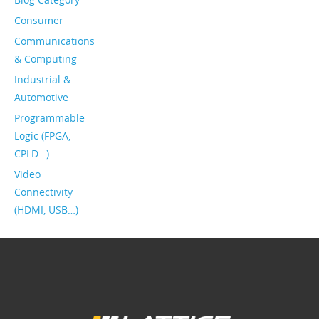
Consumer
Communications
& Computing
Industrial &
Automotive
Programmable
Logic (FPGA,
CPLD…)
Video
Connectivity
(HDMI, USB…)