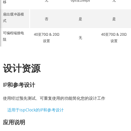
移
扇出缓冲器模
否
是
是
式
可编程端接电
40至70Ω & 20Ω
40至70Ω & 20Ω
无
阻
设置
设置
设计资源
IP和参考设计
使用经过预先测试、可重复使用的功能简化您的设计工作
适用于ispClock的IP和参考设计
应用说明