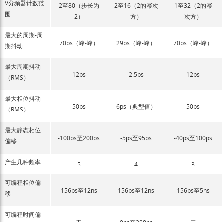
V分频器计数范
2至80（步长为
2至16（2的幂次
1至32（2的幂
围
2）
方）
次方）
最大的周期-周
70ps（峰-峰）
29ps（峰-峰）
70ps（峰-峰）
期抖动
最大周期抖动
12ps
2.5ps
12ps
（RMS）
最大相位抖动
50ps
6ps（典型值）
50ps
（RMS）
最大静态相位
-100ps至200ps
-5ps至95ps
-40ps至100ps
偏移
产生几种频率
5
4
3
可编程相位偏
156ps至12ns
156ps至12ns
156ps至5ns
移
可编程时间偏
无
0ps至288ps
无