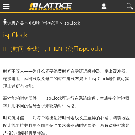
莱迪思产品
>
电源和时钟管理
>
ispClock
ispClock
IF（时间=金钱），THEN（使用ispClock）
时间不等人
——为什么还要浪费时间在零延迟缓冲器、扇出缓冲器、
端接电阻、延时线以及弯曲的时钟走线布局上？ispClock器件就可实
现上述所有功能。
高性能的时钟器件
——ispClock可进行在系统编程，生成多个时钟频
率并用不同的信号要求来驱动时钟网络。
时间流补偿
——对每个输出进行时钟走线长度差异的补偿，精确地匹
配走线阻抗并且用不同的信号要求来驱动时钟网络—所有这些都满足
严格的相偏和抖动标准。