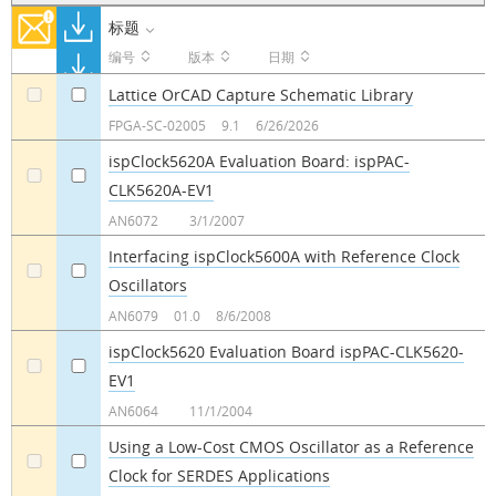
标题
编号
版本
日期
Lattice OrCAD Capture Schematic Library
a
a
FPGA-SC-02005
9.1
6/26/2026
ispClock5620A Evaluation Board: ispPAC-
CLK5620A-EV1
a
a
AN6072
3/1/2007
Interfacing ispClock5600A with Reference Clock
Oscillators
a
a
AN6079
01.0
8/6/2008
ispClock5620 Evaluation Board ispPAC-CLK5620-
EV1
a
a
AN6064
11/1/2004
Using a Low-Cost CMOS Oscillator as a Reference
Clock for SERDES Applications
a
a