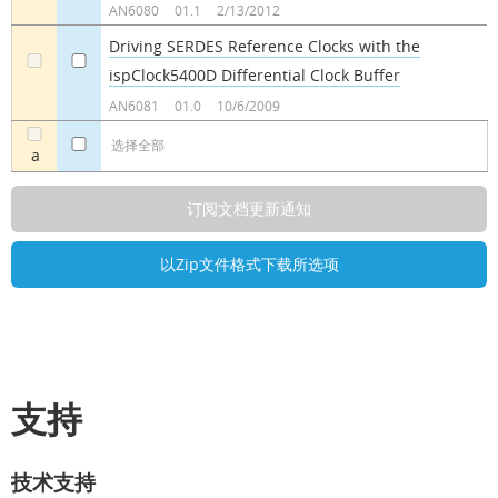
AN6080
01.1
2/13/2012
Driving SERDES Reference Clocks with the
ispClock5400D Differential Clock Buffer
a
a
AN6081
01.0
10/6/2009
选择全部
a
支持
技术支持