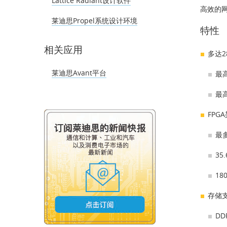
Lattice Radiant设计软件
高效的网
莱迪思Propel系统设计环境
特性
相关应用
多达2
莱迪思Avant平台
最高
最高
FPG
最
35
18
存储
DD