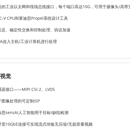
活的工业以太网和现场总线接口，每个端口高达10G，可用于摄像头/高带
SC-V CPU和莱迪思Propel系统设计工具
延迟、确定性交换和控制处理、协议加速
MA连入主机/工业计算机进行处理
视觉
器接口——MIPI CSI-2、LVDS
于图像处理的可定制ISP
迪思sensAI人工智能用于目标/缺陷检测
带宽10GbE连接可实现流式传输无压缩/无损质量视频