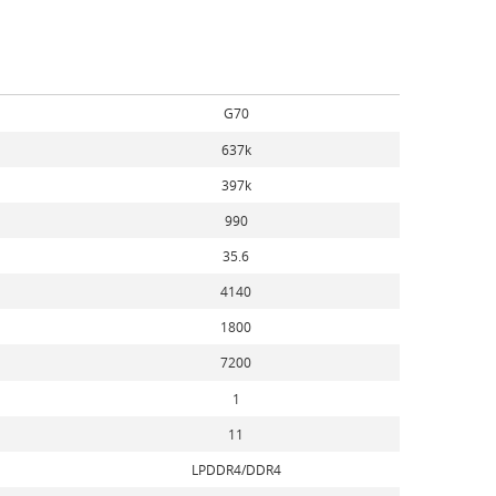
G70
637k
397k
990
35.6
4140
1800
7200
1
11
LPDDR4/DDR4