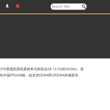
K密度的系统逻辑单元和高达28-12.5G的SerDes。该
端FPGA功能，如支持DDR4和LPDDR4存储器等。