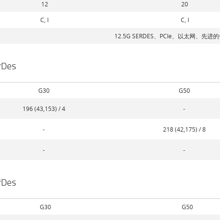
12
20
C, I
C, I
12.5G SERDES、PCIe、以太网、先
rDes
G30
G50
196 (43,153) / 4
-
-
218 (42,175) / 8
-
-
rDes
G30
G50