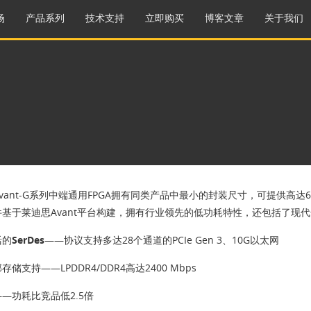
场
产品系列
技术支持
立即购买
博客文章
关于我们
vant-G系列中端通用FPGA拥有同类产品中最小的封装尺寸，可提供高达637
基于莱迪思Avant平台构建，拥有行业领先的低功耗特性，还包括了现代化中
SerDes
——协议支持多达28个通道的PCIe Gen 3、10G以太网
部存储支持
——LPDDR4/DDR4高达2400 Mbps
——功耗比竞品低2.5倍