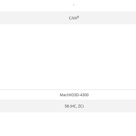
-
6
C/I/A
MachXO3D-4300
58 (HC, ZC)