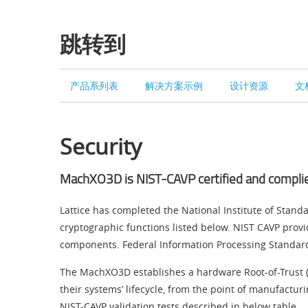
跳转到
产品系列表
解决方案示例
设计资源
文
Security
MachXO3D is NIST-CAVP certified and compli
Lattice has completed the National Institute of Stan
cryptographic functions listed below. NIST CAVP prov
components. Federal Information Processing Standards
The MachXO3D establishes a hardware Root-of-Trust (
their systems’ lifecycle, from the point of manufactur
NIST-CAVP validation tests described in below table.