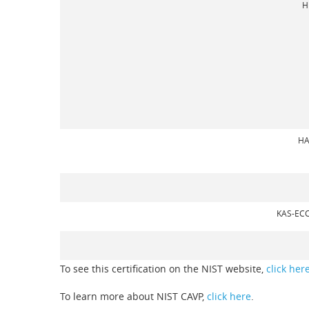
H
HA
KAS-EC
To see this certification on the NIST website,
click her
To learn more about NIST CAVP,
click here
.