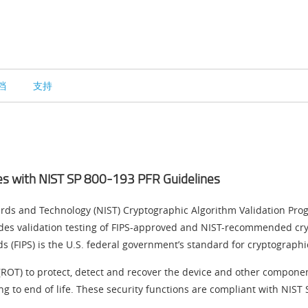
档
支持
es with NIST SP 800-193 PFR Guidelines
dards and Technology (NIST) Cryptographic Algorithm Validation Pro
ides validation testing of FIPS-approved and NIST-recommended cry
 (FIPS) is the U.S. federal government’s standard for cryptographi
ROT) to protect, detect and recover the device and other compon
ing to end of life. These security functions are compliant with NIS