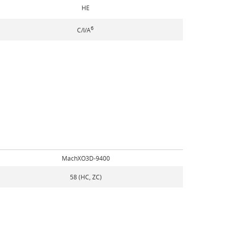
HE
6
C/I/A
MachXO3D-9400
58 (HC, ZC)