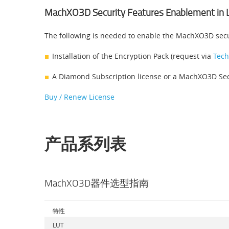
MachXO3D Security Features Enablement in 
The following is needed to enable the MachXO3D secu
Installation of the Encryption Pack (request via
Tech
A Diamond Subscription license or a MachXO3D Secu
Buy / Renew License
产品系列表
MachXO3D器件选型指南
特性
LUT