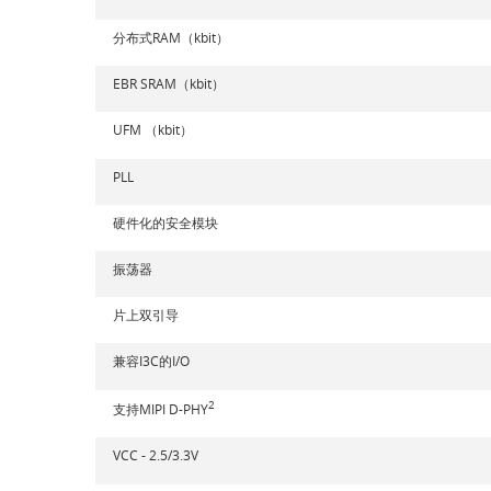
分布式RAM（kbit）
EBR SRAM（kbit）
UFM （kbit）
PLL
硬件化的安全模块
振荡器
片上双引导
兼容I3C的I/O
2
支持MIPI D-PHY
VCC - 2.5/3.3V