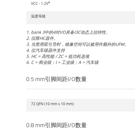
4
VCC - 1.2V
温度等级
1. bank 3中的4对I/O具备I3C动态上拉特性。
2. 仅限HC器件。
3. 当禁用双引导时，镜像空间可以被用作额外的UFM。
4. 仅汽车级器件支持
5. HC = 高性能 / ZC = 低功耗选项
6. C = 商业级；I = 工业级；A = 汽车级
0.5 mm引脚间距I/O数量
72 QFN (10 mm x 10 mm)
0.8 mm引脚间距I/O数量