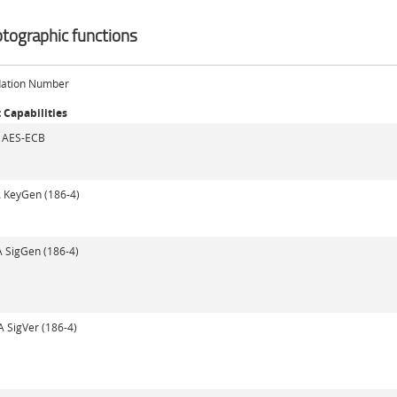
tographic functions
dation Number
 Capabilities
AES-ECB
 KeyGen (186-4)
 SigGen (186-4)
 SigVer (186-4)