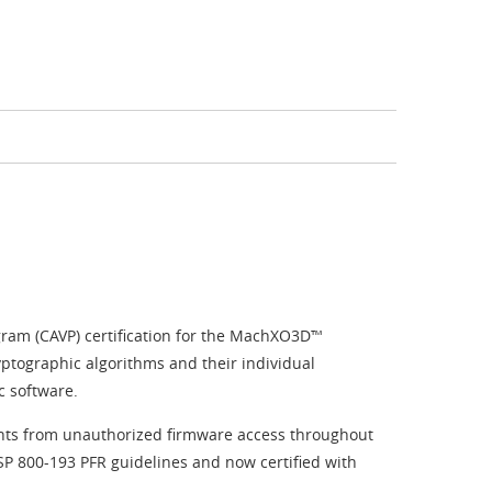
gram (CAVP) certification for the MachXO3D™
ptographic algorithms and their individual
c software.
ents from unauthorized firmware access throughout
T SP 800-193 PFR guidelines and now certified with