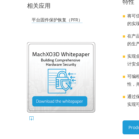
特性
相关应用
将可
平台固件保护恢复（PFR）
的实
在产
的生
实现
计安
可编
性
，
通过
实现
Prod