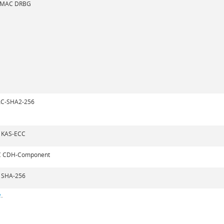
MAC DRBG
C-SHA2-256
KAS-ECC
C CDH-Component
SHA-256
e
.