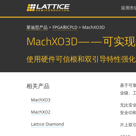
应用市
莱迪思产品
>
FPGA和CPLD
>
MachXO3D
MachXO3D——可实
使用硬件可信根和双引导特性强化
相关产品
基于可靠
业级、工
MachXO3
无比安全
MachXO2
安全ID
Lattice Diamond
片上双