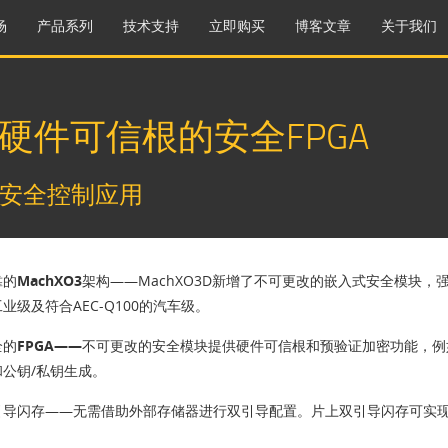
场
产品系列
技术支持
立即购买
博客文章
关于我们
现硬件可信根的安全FPGA
安全控制应用
的MachXO3架构
——MachXO3D新增了不可更改的嵌入式安全模块，强
业级及符合AEC-Q100的汽车级。
的FPGA——
不可更改的安全模块提供硬件可信根和预验证加密功能，例如ECD
和公钥/私钥生成。
引导闪存
——无需借助外部存储器进行双引导配置。片上双引导闪存可实