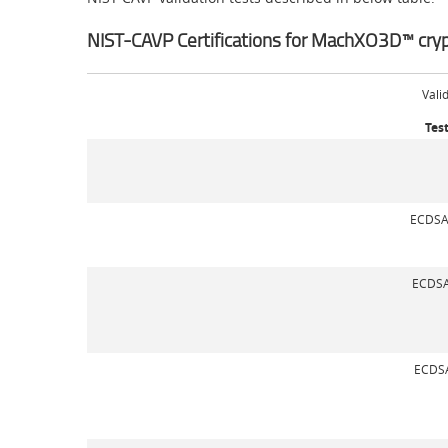
NIST-CAVP Certifications for MachXO3D™ cryp
Vali
Test
ECDSA
ECDSA
ECDSA