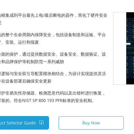
信根集成到平台最先上电/最后断电的器件，
简化
了硬件安全
现
品的整个
生命周期内
保障安全，包括设备制造和运输、平台
产、安装、运行和报废
全面的
保护，通过提供数据安全、设备安全、数据验证、设
全和品牌保护等机制防范一系列威胁
程逻辑与安全双引导配置模块相结合，为设计实现提供
灵活
并在设备部署后确保安全更新
保护非易失性存储器、检测恶意代码以及出错时进行恢复，
可靠的
、符合NIST SP 800 193 PFR标准的安全机制。
uct Selector Guide
Buy Now