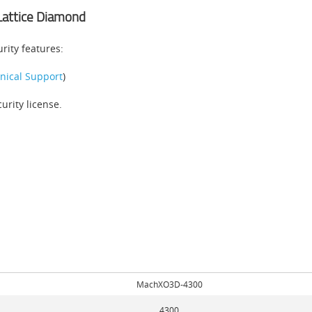
Lattice Diamond
rity features:
nical Support
)
rity license.
MachXO3D-4300
4300