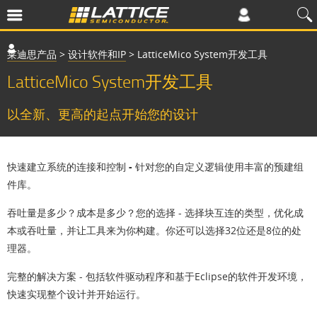
莱迪思产品
>
设计软件和IP
>
LatticeMico System开发工具
LatticeMico System开发工具
以全新、更高的起点开始您的设计
快速建立系
统
的
连
接和控制
-
针对您的自定义逻辑使用丰富的预建组
件库。
吞
吐量是多少？
成本
是多少？您
的选择
- 选择块互连的类型，优化成
本或吞吐量，并让工具来为你构建。你还可以选择32位还是8位的处
理器。
完整的解决方案
- 包括软件驱动程序和基于Eclipse的软件开发环境，
快速实现整个设计并开始运行。