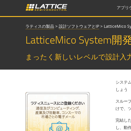
アプリ
ラティスの製品
>
設計ソフトウェアとIP
>
LatticeMico S
LatticeMico Syste
まったく新しいレベルで設計入
システ
しょう
スルー
けで、
完結し
し、動