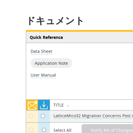
ドキュメント
Quick Reference
Data Sheet
Application Note
User Manual
TITLE
LatticeMico32 Migration Concerns Post
a
a
a
Select All