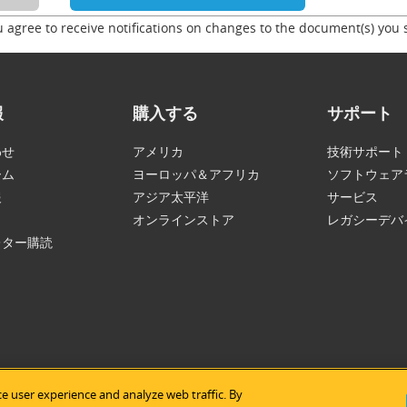
u agree to receive notifications on changes to the document(s) you 
報
購入する
サポート
わせ
アメリカ
技術サポート
ーム
ヨーロッパ＆アフリカ
ソフトウェア
報
アジア太平洋
サービス
オンラインストア
レガシーデバ
レター購読
e user experience and analyze web traffic. By
tice Semiconductor
|
免責事項
|
プライバシープリシー
|
サイトマッ