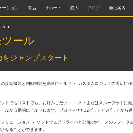
ケーション
製品
サポート
購入
ブログ
会社案内
ystem
m開発ツール
力をジャンプスタート
ムの接続機能と制御機能を迅速にビルド
～ カスタムロジックの周辺に
プットでもコストでも、お好みしだい
～ コストまたはスループットに
ツールが自動的にビルドします。プロセッサも32ビットと8ビットから
たソリューション
～ ソフトウェアドライバとEclipseベースのソフ
作させることができます。