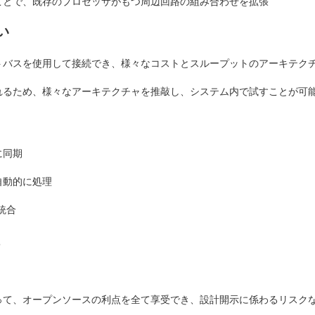
ことで、既存のプロセッサがもつ周辺回路の組み合わせを拡張
い
トバスを使用して接続でき、様々なコストとスループットのアーキテク
れるため、様々なアーキテクチャを推敲し、システム内で試すことが可
に同期
自動的に処理
統合
って、オープンソースの利点を全て享受でき、設計開示に係わるリスク