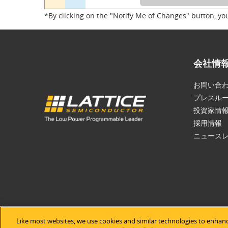
*By clicking on the "Notify Me of Changes" button, yo
会社情
お問い合
プレスル
投資家情
採用情報
ニュース
Like most websites, we use cookies and similar technologies to enhanc
©2026 Lat