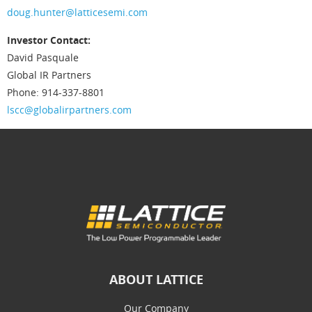
doug.hunter@latticesemi.com
Investor Contact:
David Pasquale
Global IR Partners
Phone: 914-337-8801
lscc@globalirpartners.com
ABOUT LATTICE
Our Company