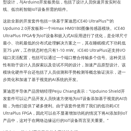
型设计，与Arduino开发板类似，包括了设计人员快速开发实时在
线、低功耗智能IoT设备所需的组件。
这款全新的开发套件包括一块基于莱迪思iCE40 UltraPlus™的
Upduino 2.0开发板和一个Himax HM01B0图像传感器模块。iCE40
UltraPlus FPGA专为IoT设备和嵌入式AI应用进行了优化，是全球尺寸
最小、功耗最低的分布式处理解决方案之一，其在睡眠模式下功耗低
至75 µW，工作状态时也只有1-10 mW。iCE40 UltraPlus还支持I/O
端口灵活配置，包括可以通过一个端口整合传输多个信号。这种灵活
性有助于设计人员探索以及尝试不同的设计，加速产品原型设计。该
模块化硬件平台还包括了人员侦测和手势检测等概念验证演示，进一
步简化和加速了基于视觉的AI系统的开发。
莱迪思半导体产品营销经理Peiju Chiang表示：“Upduino Shield开
发套件可以让产品开发人员快速方便地为IoT设备添加基于视觉的AI功
能，为他们提供了诸多便利。由于该套件使用了我们的低功耗iCE
UltraPlus FPGA，因此可以在不显著增加功耗的情况下将AI添加到IoT
产品中，这对于在网络边缘运行的IoT设备而言至关重要。”