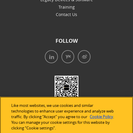
Training
Contact Us
FOLLOW
Like most websites, we use cookies and similar
technologies to enhance user experience and analyze web
traffic. By clicking “Accept” you agree to our
Cookie Policy
.
You can manage your cookie settings for this website by
clicking “Cookie settings”.
法律声明
|
隐私条款
|
Cookie的使用