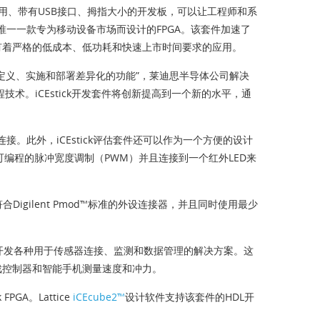
易于使用、带有USB接口、拇指大小的开发板，可以让工程师和系
首款也是唯一一款专为移动设备市场而设计的FPGA。该套件加速了
有着严格的低成本、低功耗和快速上市时间要求的应用。
定义、实施和部署差异化的功能”，莱迪思半导体公司解决
可编程技术。iCEstick开发套件将创新提高到一个新的水平，通
接。此外，iCEstick评估套件还可以作为一个方便的设计
完全可编程的脉冲宽度调制（PWM）并且连接到一个红外LED来
gilent Pmod™标准的外设连接器，并且同时使用最少
容易地开发各种用于传感器连接、监测和数据管理的解决方案。这
戏控制器和智能手机测量速度和冲力。
GA。Lattice
iCEcube2™
设计软件支持该套件的HDL开