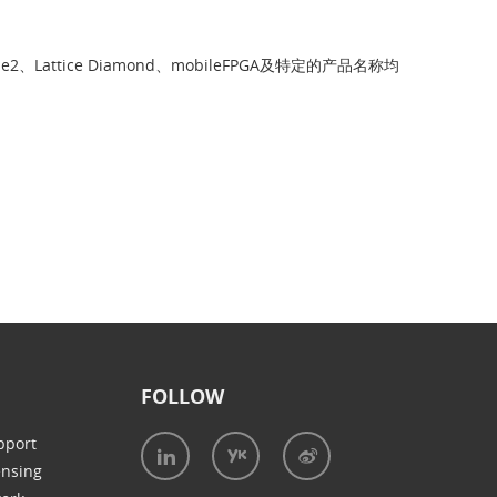
cube2、Lattice Diamond、mobileFPGA及特定的产品名称均
FOLLOW
pport
ensing