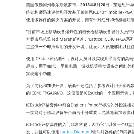
美国俄勒冈州希尔斯波罗市 - 2013年8月20日 -
莱迪思半导体
统架构师迅速评估和开发基于莱迪思iCE40™ mobileFP
使用该器件的解决方案的开发，拥有针对红外和传感器功
“目前市场上移动设备爆炸性的增长给移动设备设计人员带
方案市场总监Ted Marena说道，“Lattice iCE4
过提供一个即插即用的开发环境，让设计人员能够比以往任
使用iCEstick评估套件，设计人员可以实现几乎所有的
起点，用于如PC、平板电脑、游戏机等移动设备之间红外数据的
实现这个功能。
为了简化和加快开发，该套件还包括了参考设计用于实现数据或
的iCE40 FPGA的I/O。这仅仅是iCEstick的一个
iCEstick评估套件中符合Digilent Pmod™
一功能对于移动设备平台而言十分重要，尤其随着加速度
iCEstick评估套件的入门非常容易，因为它可以像一个U盘那样
发，并且可以使用
Lattice Diamond
软件对器件的SPI闪存