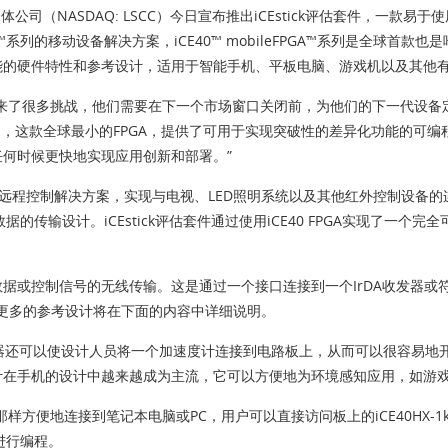
公司（NASDAQ: LSCC）今日宣布推出iCEstick评估套件，一款
GA™系列的移动设备解决方案，iCE40™ mobileFPGA™系列是全球
能的硬件特性和参考设计，适用于智能手机、平板电脑、游戏机以及其他
来了很多挑战，他们需要在下一个市场窗口关闭前，为他们的下一代设备
0 FPGA系列，这款全球最小的FPGA，提供了可用于实现突破性的差异化功能的
何时候更快地实现应用创新和部署。”
高端远程控制解决方案，实现与电视、LED照明系统以及其他红外控制设备的连
传输设计。iCEstick评估套件通过使用iCE40 FPGA实现了一个
控制信号的无线传输。这是通过一个接口连接到一个IrDA收发器或符合Di
应用示例，更多的参考设计将在下面的内容中详细说明。
标准的外设连接器还可以使设计人员将一个加速度计连接到电路板上，从而可以很
计在手机的设计中越来越成为主流，它可以方便地为环境感知应用，如游
方便地连接到笔记本电脑或PC，用户可以直接访问板上的iCE40HX-1k FP
进行编程。