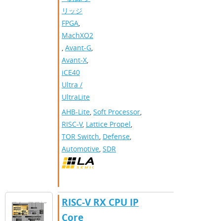
リッジ
FPGA
,
MachXO2
,
Avant-G
,
Avant-X
,
iCE40
Ultra /
UltraLite
AHB-Lite
,
Soft Processor
,
RISC-V
,
Lattice Propel
,
TOR Switch
,
Defense
,
Automotive
,
SDR
RISC-V RX CPU IP
Core