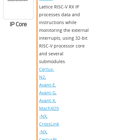
Lattice RISC-V RX IP
processes data and
instructions while
IP Core
monitoring the external
interrupts, using 32-bit
RISC-V processor core
and several
submodules.
Certus-
N2
,
Avant-E
,
Avant-G
,
Avant-X
,
MachXO5
-NX
,
CrossLink
-NX
,
CertusPr