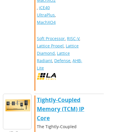
MachXO2
,
iCE40
UltraPlus
,
MachXO4
Soft Processor
,
RISC-V
,
Lattice Propel
,
Lattice
Diamond
,
Lattice
Radiant
,
Defense
,
AHB-
Lite
Tightly-Coupled
Memory (TCM) IP
Core
The Tightly-Coupled