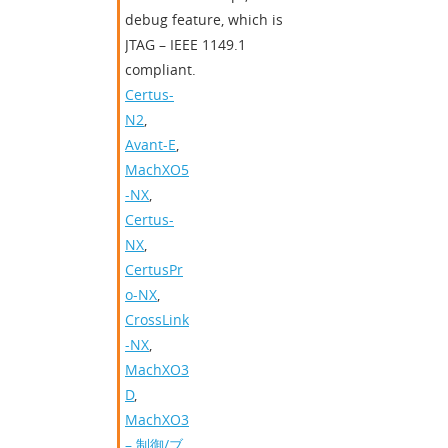
debug feature, which is
JTAG – IEEE 1149.1
compliant.
Certus-
N2
,
Avant-E
,
MachXO5
-NX
,
Certus-
NX
,
CertusPr
o-NX
,
CrossLink
-NX
,
MachXO3
D
,
MachXO3
– 制御/ブ