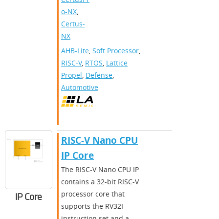
o-NX
,
Certus-
NX
AHB-Lite
,
Soft Processor
,
RISC-V
,
RTOS
,
Lattice
Propel
,
Defense
,
Automotive
RISC-V Nano CPU
IP Core
The RISC-V Nano CPU IP
contains a 32-bit RISC-V
processor core that
IP Core
supports the RV32I
instruction set and a