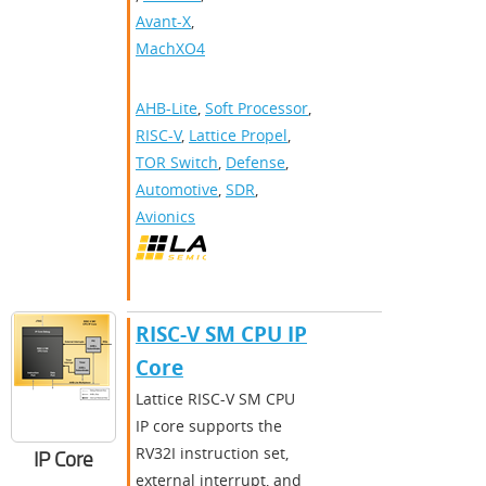
Avant-X
,
MachXO4
AHB-Lite
,
Soft Processor
,
RISC-V
,
Lattice Propel
,
TOR Switch
,
Defense
,
Automotive
,
SDR
,
Avionics
RISC-V SM CPU IP
Core
Lattice RISC-V SM CPU
IP core supports the
RV32I instruction set,
IP Core
external interrupt, and