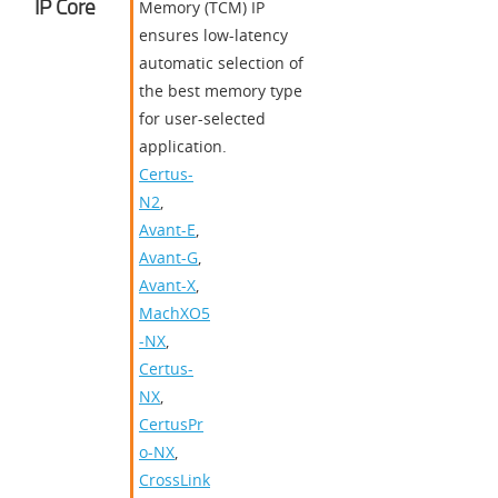
IP Core
Memory (TCM) IP
ensures low-latency
automatic selection of
the best memory type
for user-selected
application.
Certus-
N2
,
Avant-E
,
Avant-G
,
Avant-X
,
MachXO5
-NX
,
Certus-
NX
,
CertusPr
o-NX
,
CrossLink