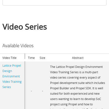
Video Series
Available Videos
Video Title
Time
Size
Abstract
Lattice Propel
The Lattice Propel Design Environment
Design
Video Training Series is a multi-part
Environment
video series covering every aspect of
Video Training
Propel development suite which includes
Series
Propel Builder and Propel SDK. It is well
-
-
suited for both experienced and new
users wanting to learn to develop SoC
project using Propel and how to