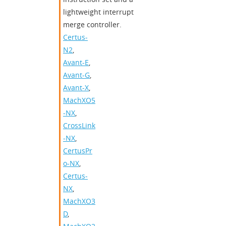
lightweight interrupt
merge controller.
Certus-
N2
,
Avant-E
,
Avant-G
,
Avant-X
,
MachXO5
-NX
,
CrossLink
-NX
,
CertusPr
o-NX
,
Certus-
NX
,
MachXO3
D
,