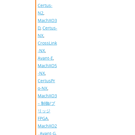
Certus-
N2
,
MachXO3
D
,
Certus-
NX
,
CrossLink
-NX
,
Avant-E
,
MachXO5
-NX
,
CertusPr
o-NX
,
MachXO3
– 制御/ブ
リッジ
FPGA
,
MachXO2
,
Avant-G
,