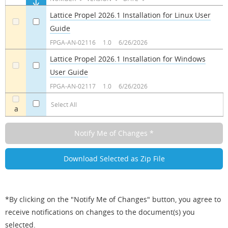
Lattice Propel 2026.1 Installation for Linux User
Guide
a
a
FPGA-AN-02116
1.0
6/26/2026
Lattice Propel 2026.1 Installation for Windows
User Guide
a
a
FPGA-AN-02117
1.0
6/26/2026
Select All
a
*By clicking on the "Notify Me of Changes" button, you agree to
receive notifications on changes to the document(s) you
selected.