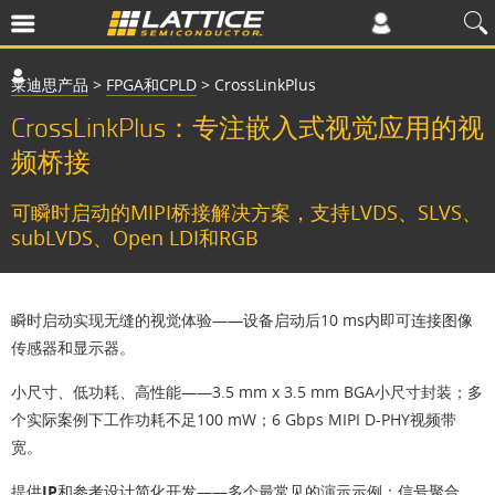
莱迪思产品
>
FPGA和CPLD
>
CrossLinkPlus
CrossLinkPlus：专注嵌入式视觉应用的视
频桥接
可瞬时启动的MIPI桥接解决方案，支持LVDS、SLVS、
subLVDS、Open LDI和RGB
瞬时启动实现无缝的视觉体验
——设备启动后10 ms内即可连接图像
传感器和显示器。
小尺寸、低功耗、高性能
——3.5 mm x 3.5 mm BGA小尺寸封装；多
个实际案例下工作功耗不足100 mW；6 Gbps MIPI D-PHY视频带
宽。
提供IP和参考设计简化开发
——多个最常见的演示示例：信号聚合、