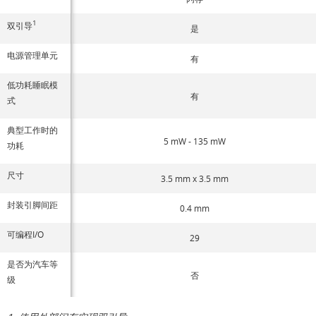
1
双引导
是
电源管理单元
有
低功耗睡眠模
有
式
典型工作时的
5 mW - 135 mW
功耗
尺寸
3.5 mm x 3.5 mm
封装引脚间距
0.4 mm
可编程I/O
29
是否为汽车等
否
级