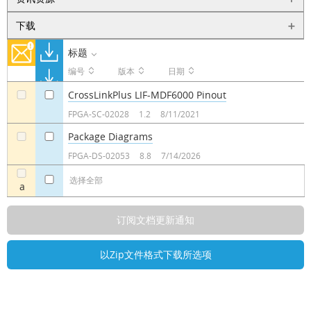
下载
标题
编号
版本
日期
CrossLinkPlus LIF-MDF6000 Pinout
a
a
FPGA-SC-02028
1.2
8/11/2021
Package Diagrams
a
a
FPGA-DS-02053
8.8
7/14/2026
选择全部
a