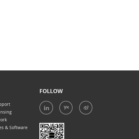
FOLLOW
pport
ensing
work
es & Software