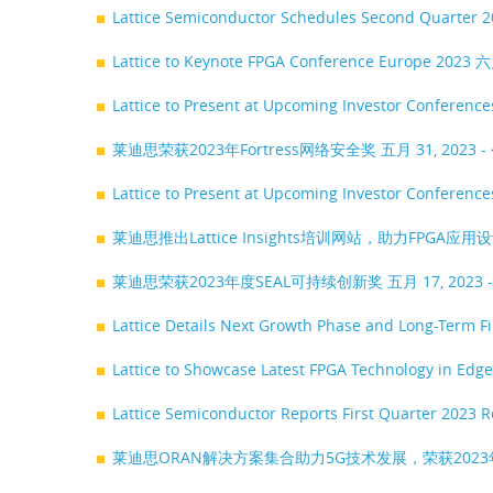
Lattice Semiconductor Schedules Second Quarter 2
Lattice to Keynote FPGA Conference Europe 2023
六
Lattice to Present at Upcoming Investor Conferenc
莱迪思荣获2023年Fortress网络安全奖
五月 31, 2023
Lattice to Present at Upcoming Investor Conferenc
莱迪思推出Lattice Insights培训网站，助力FPGA应
莱迪思荣获2023年度SEAL可持续创新奖
五月 17, 2023
Lattice Details Next Growth Phase and Long-Term F
Lattice to Showcase Latest FPGA Technology in Edg
Lattice Semiconductor Reports First Quarter 2023 
莱迪思ORAN解决方案集合助力5G技术发展，荣获2023年度