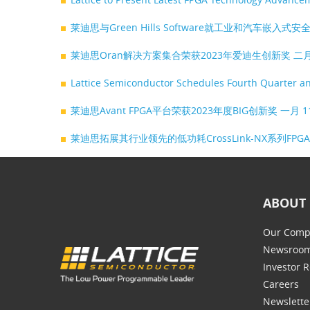
莱迪思与Green Hills Software就工业和汽车嵌
莱迪思Oran解决方案集合荣获2023年爱迪生创新奖
二月
Lattice Semiconductor Schedules Fourth Quarter an
莱迪思Avant FPGA平台荣获2023年度BIG创新奖
一月 1
莱迪思拓展其行业领先的低功耗CrossLink-NX系列F
ABOUT 
Our Comp
Newsroo
Investor R
Careers
Newslette