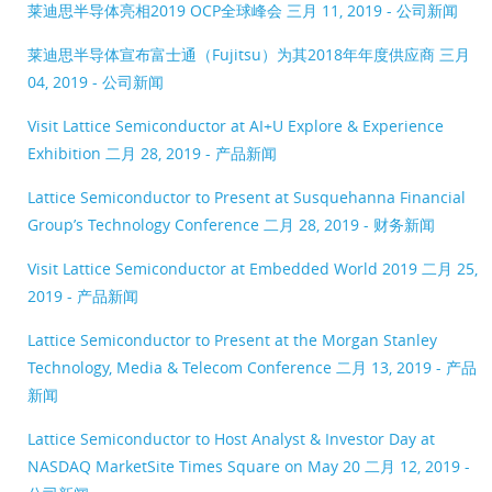
莱迪思半导体亮相2019 OCP全球峰会
三月 11, 2019 - 公司新闻
莱迪思半导体宣布富士通（Fujitsu）为其2018年年度供应商
三月
04, 2019 - 公司新闻
Visit Lattice Semiconductor at AI+U Explore & Experience
Exhibition
二月 28, 2019 - 产品新闻
Lattice Semiconductor to Present at Susquehanna Financial
Group’s Technology Conference
二月 28, 2019 - 财务新闻
Visit Lattice Semiconductor at Embedded World 2019
二月 25,
2019 - 产品新闻
Lattice Semiconductor to Present at the Morgan Stanley
Technology, Media & Telecom Conference
二月 13, 2019 - 产品
新闻
Lattice Semiconductor to Host Analyst & Investor Day at
NASDAQ MarketSite Times Square on May 20
二月 12, 2019 -