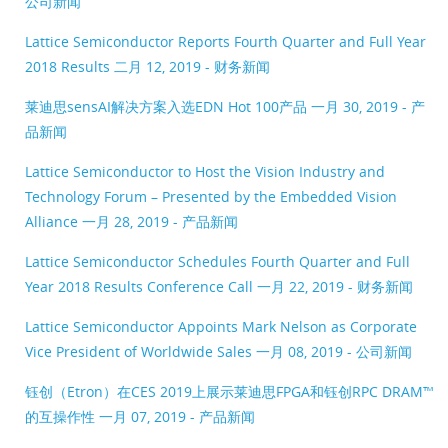
公司新闻
Lattice Semiconductor Reports Fourth Quarter and Full Year
2018 Results
二月 12, 2019 - 财务新闻
莱迪思sensAI解决方案入选EDN Hot 100产品
一月 30, 2019 - 产
品新闻
Lattice Semiconductor to Host the Vision Industry and
Technology Forum – Presented by the Embedded Vision
Alliance
一月 28, 2019 - 产品新闻
Lattice Semiconductor Schedules Fourth Quarter and Full
Year 2018 Results Conference Call
一月 22, 2019 - 财务新闻
Lattice Semiconductor Appoints Mark Nelson as Corporate
Vice President of Worldwide Sales
一月 08, 2019 - 公司新闻
钰创（Etron）在CES 2019上展示莱迪思FPGA和钰创RPC DRAM™
的互操作性
一月 07, 2019 - 产品新闻