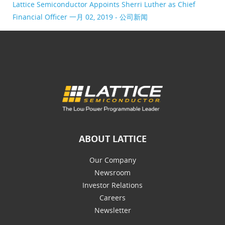
Lattice Semiconductor Appoints Sherri Luther as Chief
Financial Officer
一月 02, 2019 - 公司新闻
ABOUT LATTICE
Our Company
Newsroom
Investor Relations
Careers
Newsletter