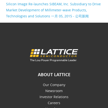
Silicon Image Re-launches SiBEAM, Inc. Subsidiary to Drive
Market Development of Millimeter-wave Products,
Technologies and Solutions
一月 05, 2015 - 公司新闻
ABOUT LATTICE
Our Company
Newsroom
Investor Relations
Careers