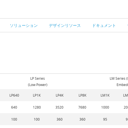
ソリューション
デザインリソース
ドキュメント
LP Series
LM Series 
(Low Power)
Embedd
LP640
LP1K
LP4K
LP8K
LM1K
LM
640
1280
3520
7680
1000
20
100
100
360
360
95
9