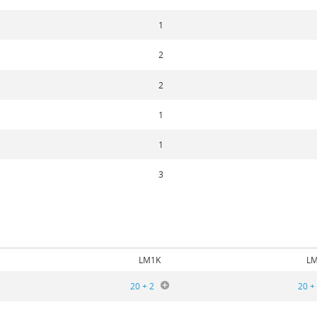
1
2
2
1
1
3
2
LM1K
L
20 + 2
20 +