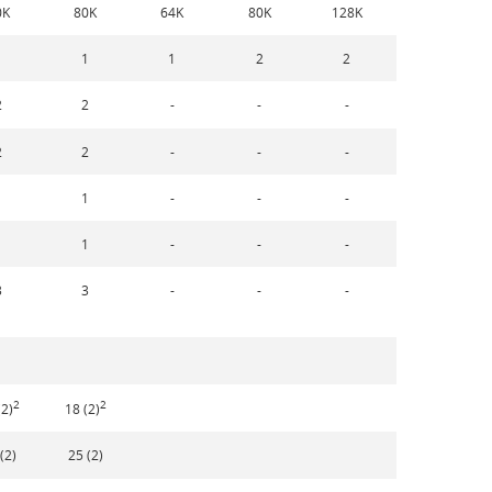
0K
80K
64K
80K
128K
1
1
1
2
2
2
2
-
-
-
2
2
-
-
-
1
1
-
-
-
1
1
-
-
-
3
3
-
-
-
2
2
(2)
18 (2)
(2)
25 (2)