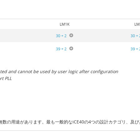
2
LM1K
LM
30 + 2
30 + 
39 + 2
39 + 
ted and cannot be used by user logic after configuration
rt PLL
めの無数の用途があります。最も一般的なiCE40の4つの設計カテゴリ、