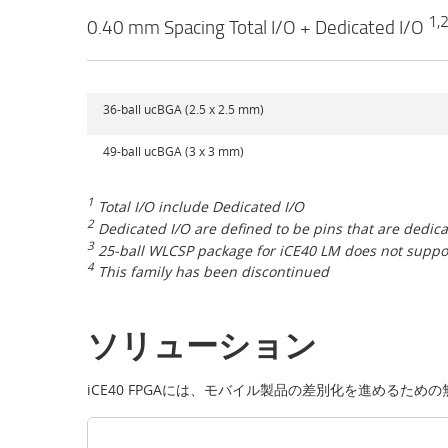
1,
0.40 mm Spacing Total I/O + Dedicated I/O
36-ball ucBGA (2.5 x 2.5 mm)
49-ball ucBGA (3 x 3 mm)
1
Total I/O include Dedicated I/O
2
Dedicated I/O are defined to be pins that are dedica
3
25-ball WLCSP package for iCE40 LM does not suppo
4
This family has been discontinued
ソリューション
iCE40 FPGAには、モバイル製品の差別化を進めるた