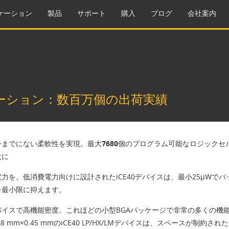
ケーション
製品
サポート
購入
ブログ
会社案内
ーション：数百万個の出荷実績
今までにない柔軟性を実現。最大7680個のプログラム可能なロジック
大に
力を。低消費電力向けに設計されたiCE40デバイスは、最小25µW
を最小限に抑えます。
イスで高機能密度。これほどの小型BGAパッケージで非常の多くの機能
.48 mm×0.45 mmのiCE40 LP/HX/LMデバイスは、スペースが制約