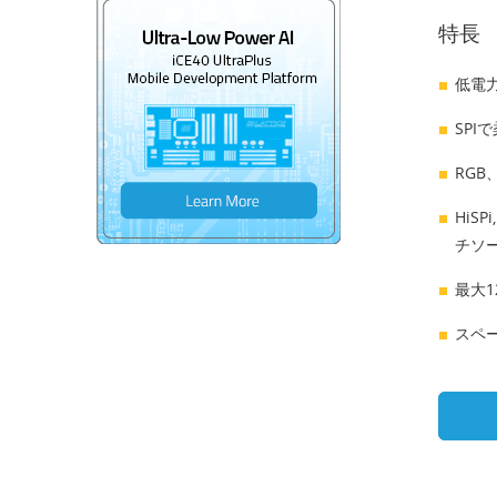
特長
低電力
SPI
RGB
HiS
チソ
最大1
スペー