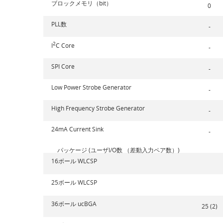
ブロックメモリ（bit）
0
PLL数
-
2
I
C Core
-
SPI Core
-
Low Power Strobe Generator
-
High Frequency Strobe Generator
-
24mA Current Sink
-
パッケージ (ユーザI/O数 （差動入力ペア数）)
16ボール WLCSP
25ボール WLCSP
36ボール ucBGA
25 (2)