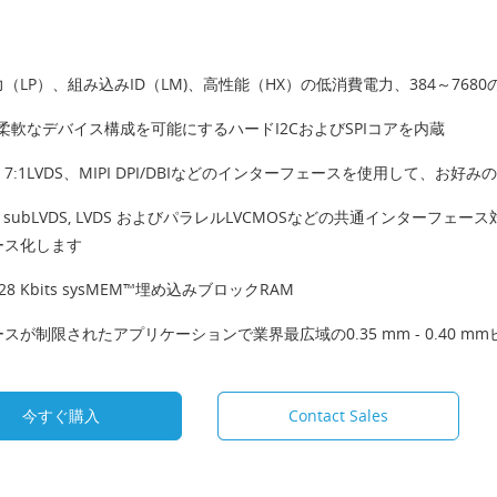
（LP）、組み込みID（LM)、高性能（HX）の低消費電力、384～768
で柔軟なデバイス構成を可能にするハードI2CおよびSPIコアを内蔵
、7:1LVDS、MIPI DPI/DBIなどのインターフェースを使用して、
Pi, subLVDS, LVDS およびパラレルLVCMOSなどの共通インタ
ース化します
28 Kbits sysMEM™埋め込みブロックRAM
スが制限されたアプリケーションで業界最広域の0.35 mm - 0.40 mm
今すぐ購入
Contact Sales