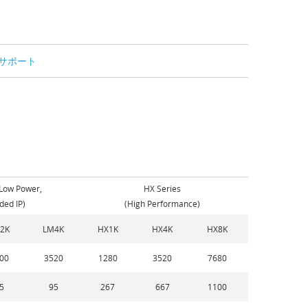
サポート
(Low Power,
HX Series
ed IP)
(High Performance)
2K
LM4K
HX1K
HX4K
HX8K
00
3520
1280
3520
7680
5
95
267
667
1100