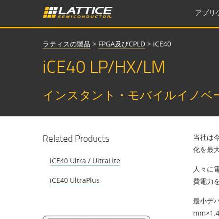
アプリ
ラティスの製品
>
FPGA及びCPLD
>
iCE40
iCE40 LP/HX/LM
インスタント・モバイルイノベ
Related Products
当社は
化を最
iCE40 Ultra / UltraLite
人々に電
iCE40 UltraPlus
費電力
最小デバ
mm×1