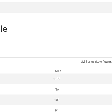
le
LM Series (Low Power
LM1K
1100
No
100
64