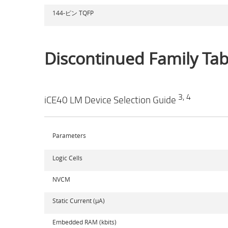
144-ピン TQFP
Discontinued Family Tab
3, 4
iCE40 LM Device Selection Guide
Parameters
Logic Cells
NVCM
Static Current (µA)
Embedded RAM (kbits)