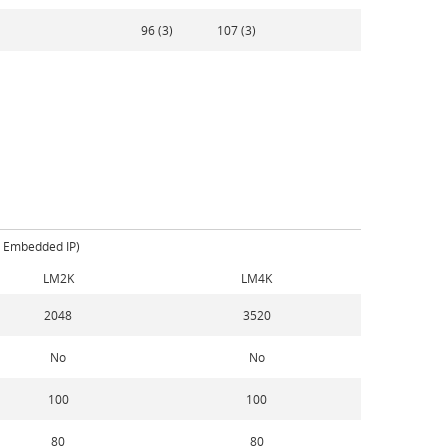
96 (3)
107 (3)
, Embedded IP)
LM2K
LM4K
2048
3520
No
No
100
100
80
80