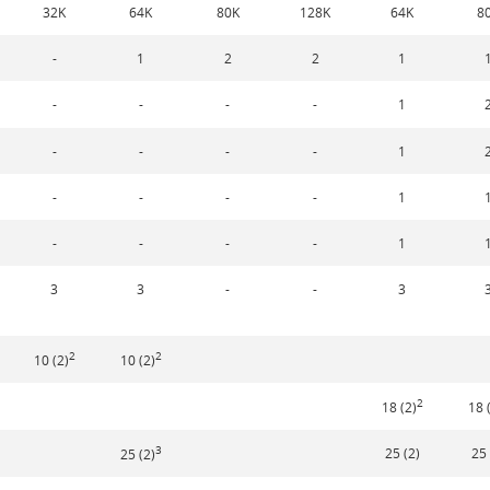
32K
64K
80K
128K
64K
8
-
1
2
2
1
-
-
-
-
1
-
-
-
-
1
-
-
-
-
1
-
-
-
-
1
3
3
-
-
3
2
2
10 (2)
10 (2)
2
18 (2)
18 
3
25 (2)
25 
25 (2)