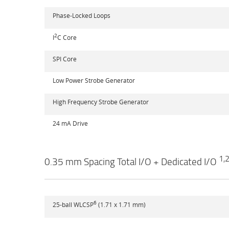
Phase-Locked Loops
2
I
C Core
SPI Core
Low Power Strobe Generator
High Frequency Strobe Generator
24 mA Drive
1,
0.35 mm Spacing Total I/O + Dedicated I/O
6
25-ball WLCSP
(1.71 x 1.71 mm)