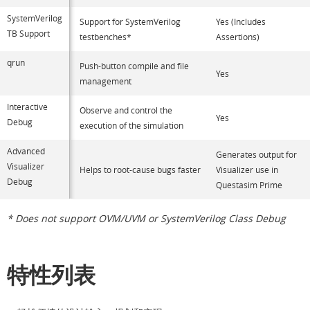
SystemVerilog
Support for SystemVerilog
Yes (Includes
TB Support
testbenches*
Assertions)
qrun
Push-button compile and file
Yes
management
Interactive
Observe and control the
Yes
Debug
execution of the simulation
Advanced
Generates output for
Visualizer
Helps to root-cause bugs faster
Visualizer use in
Debug
Questasim Prime
* Does not support OVM/UVM or SystemVerilog Class Debug
特性列表