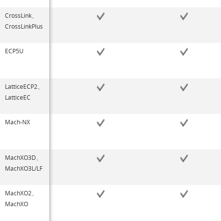
CrossLink、
CrossLinkPlus
ECP5U
LatticeECP2、
LatticeEC
Mach-NX
MachXO3D、
MachXO3L/LF
MachXO2、
MachXO