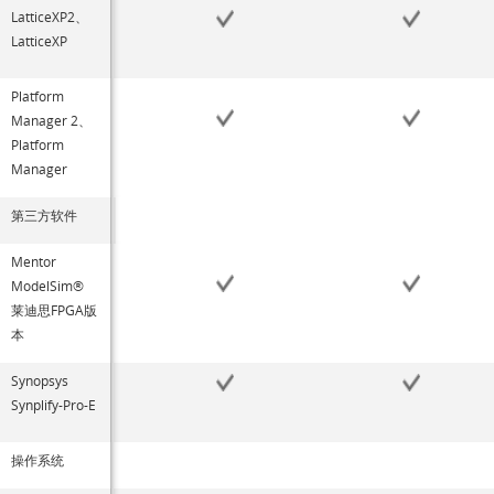
LatticeXP2、
LatticeXP
Platform
Manager 2、
Platform
Manager
第三方软件
Mentor
ModelSim®
莱迪思FPGA版
本
Synopsys
Synplify-Pro-E
操作系统