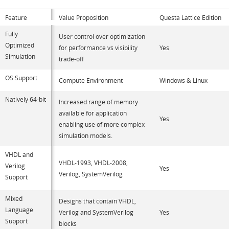
Feature
Value Proposition
Questa Lattice Edition
Fully
User control over optimization
Optimized
for performance vs visibility
Yes
Simulation
trade-off
OS Support
Compute Environment
Windows & Linux
Natively 64-bit
Increased range of memory
available for application
Yes
enabling use of more complex
simulation models.
VHDL and
VHDL-1993, VHDL-2008,
Verilog
Yes
Verilog, SystemVerilog
Support
Mixed
Designs that contain VHDL,
Language
Verilog and SystemVerilog
Yes
Support
blocks