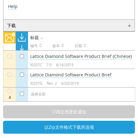
Help
下载
标题
编号
版本
日期
Lattice Diamond Software Product Brief (Chinese)
a
a
I0207C
7.0
6/16/2015
Lattice Diamond Software Product Brief
a
a
I0207G
Rev. 2
6/20/2019
选择全部
a