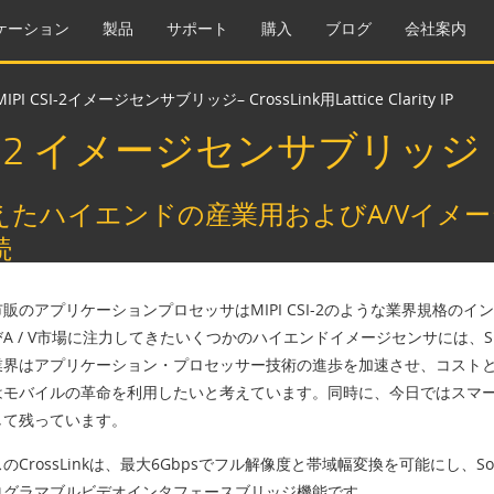
ケーション
製品
サポート
購入
ブログ
会社案内
PI CSI-2イメージセンサブリッジ– CrossLink用Lattice Clarity IP
I CSI-2 イメージセンサブリッジ
えたハイエンドの産業用およびA/Vイメージセ
続
販のアプリケーションプロセッサはMIPI CSI-2のような業界規格
A / V市場に注力してきたいくつかのハイエンドイメージセンサには、S
業界はアプリケーション・プロセッサー技術の進歩を加速させ、コスト
はモバイルの革命を利用したいと考えています。同時に、今日ではスマ
して残っています。
のCrossLinkは、最大6Gbpsでフル解像度と帯域幅変換を可能にし、Sony
ログラマブルビデオインタフェースブリッジ機能です。