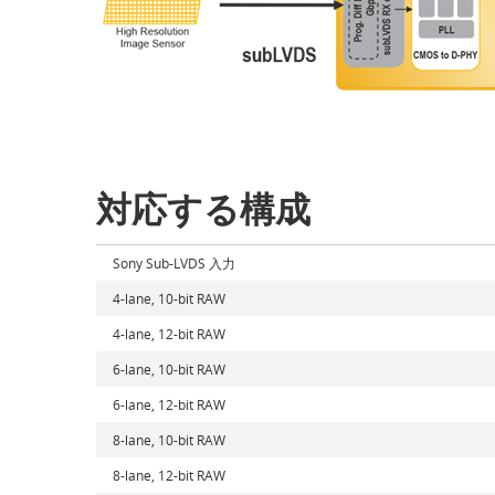
対応する構成
Sony Sub-LVDS 入力
4-lane, 10-bit RAW
4-lane, 12-bit RAW
6-lane, 10-bit RAW
6-lane, 12-bit RAW
8-lane, 10-bit RAW
8-lane, 12-bit RAW