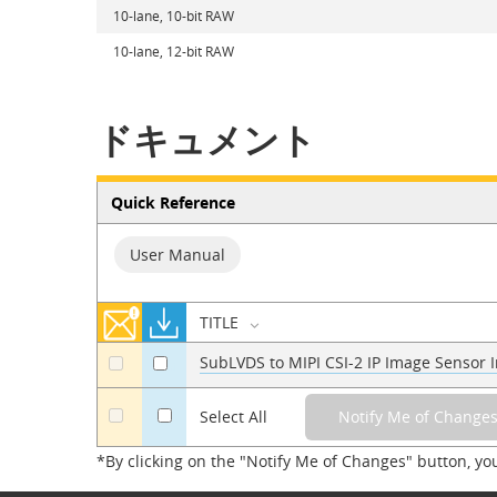
10-lane, 10-bit RAW
10-lane, 12-bit RAW
ドキュメント
Quick Reference
User Manual
TITLE
SubLVDS to MIPI CSI-2 IP Image Sensor 
a
a
a
Select All
*By clicking on the "Notify Me of Changes" button, yo