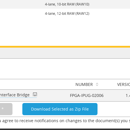
4-lane, 10-bit RAW (RAW10)
4-lane, 12-bit RAW (RAW12)
NUMBER
VERSI
Interface Bridge
FPGA-IPUG-02006
1.
u agree to receive notifications on changes to the document(s) you 