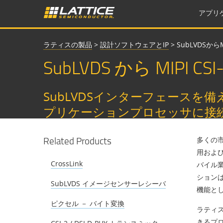
アプリ
ラティスの製品
>
設計ソフトウェアとIP
>
SubLVDSからMI
SubLVDS から MIP
SubLVDSインターフェースを備
プリケーションプロセッサに接
Related Products
多くの市
用および
CrossLink
バイル
ション
SubLVDS イメージセンサーレシーバ
機能と
ピクセル － バイト変換
ラティス
きるプ