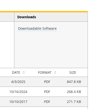
Downloads
Downloadable Software
DATE
FORMAT
SIZE
4/3/2025
PDF
847.8 KB
10/16/2024
PDF
268.4 KB
10/10/2017
PDF
271.7 KB