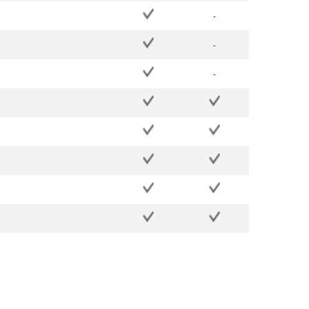
-
-
-