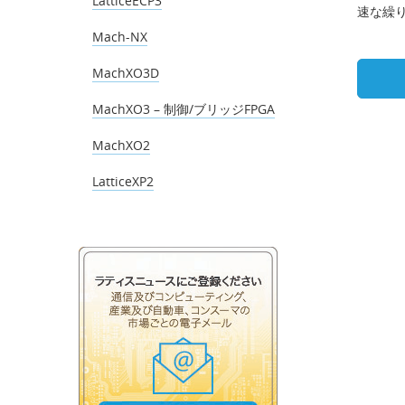
LatticeECP3
速な繰り
Mach-NX
MachXO3D
MachXO3 – 制御/ブリッジFPGA
MachXO2
LatticeXP2