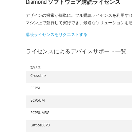
Diamond ソフトウェア購読ライセンス
デザインの探索が簡単に。フル購読ライセンスを利用すれ
マシン上で並行して実行でき、最適なソリューションを
購読ライセンスをリクエストする
ライセンスによるデバイスサポート一覧
製品名
CrossLink
ECP5U
ECP5UM
ECP5UM5G
LatticeECP3