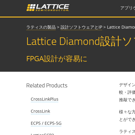
アプリ
ラティスの製品
>
設計ソフトウェアとIP
>
Lattice D
Lattice Diamond
FPGA設計が容易に
Related Products
デザイ
較・評価
CrossLinkPlus
推敲で
CrossLink
様々な
とがで
ECP5 / ECP5-5G
ラティ