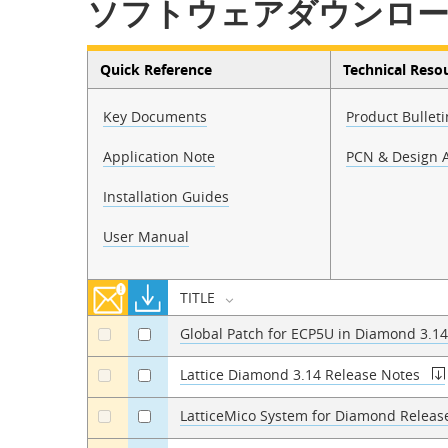
ソフトウェアダウンロ
Quick Reference
Technical Reso
Key Documents
Product Bulleti
Application Note
PCN & Design A
Installation Guides
User Manual
TITLE
Global Patch for ECP5U in Diamond 3.1
a
a
Lattice Diamond 3.14 Release Notes
a
a
LatticeMico System for Diamond Releas
a
a