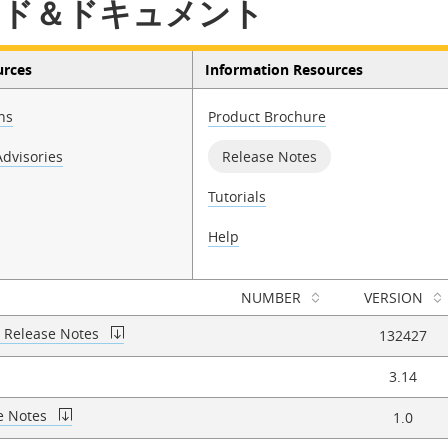
ード＆ドキュメント
urces
Information Resources
ns
Product Brochure
dvisories
Release Notes
Tutorials
Help
NUMBER
VERSION
4 Release Notes
132427
3.14
e Notes
1.0