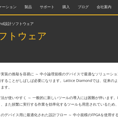
ケーション
製品
サポート
購入
ブログ
会社案内
iamond設計ソフトウェア
設計ソフトウェア
ン実装の推敲を容易に
～ 中小論理規模のデバイスで最適なソリューショ
することがしばしば必要になります。Lattice Diamondでは、従
きます。
方法が使いやすく
～ 一般的に新しいツールの導入には困難が伴います。Lat
き、また頻繁に実行する作業を効率化するツールも用意されているため
スのデバイス用に最適化された設計フロー
～ 中小規模のFPGAを使用