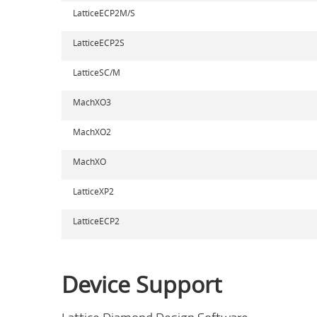
LatticeECP2M/S
LatticeECP2S
LatticeSC/M
MachXO3
MachXO2
MachXO
LatticeXP2
LatticeECP2
Device Support