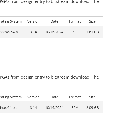
 FPGAs from design entry to bitstream download. The
rating System
Version
Date
Format
Size
ndows 64-bit
3.14
10/16/2024
ZIP
1.61 GB
 FPGAs from design entry to bitstream download. The
rating System
Version
Date
Format
Size
inux 64-bit
3.14
10/16/2024
RPM
2.09 GB