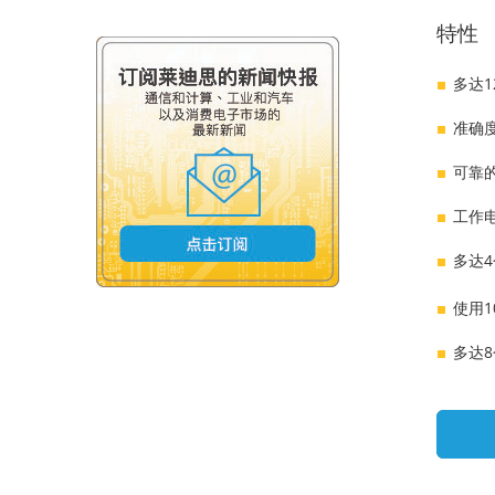
特性
多达
准确
可靠
工作电压
多达4
使用1
多达8