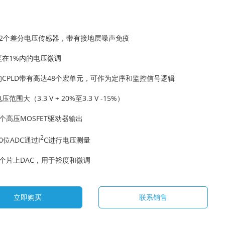
12个差分电压传感器，带有接地层噪声免疫
度在1%内的电压微调
的CPLD带有高达48个宏单元，可作为定序和监控信号逻辑
范围大（3.3 V + 20%至3.3 V -15%）
个高压MOSFET驱动器输出
2
0位ADC通过I
C进行电压测量
个片上DAC，用于裕度和微调
立即购买
联系销售