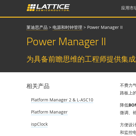
应用市
莱迪思产品
>
电源和时钟管理
>
Power Manager II
Power Manager II
为具备前瞻思维的工程师提供集成
相关产品
不费力
路板上
Platform Manager 2 & L-ASC10
降低BO
Platform Manager
微调、
ispClock
方便设
和监控