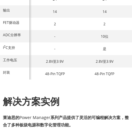
输出
14
14
FET驱动器
2
2
ADC分辨率
-
10位
2
I
C支持
-
是
工作电压
2.8V至3.9V
2.8V至3.9V
封装
48-Pin TQFP
48-Pin TQFP
解决方案实例
莱迪思的
Power Manager
系列产品提供了灵活的可编程解决方案，整
合了多种板级电源和数字化管理功能。