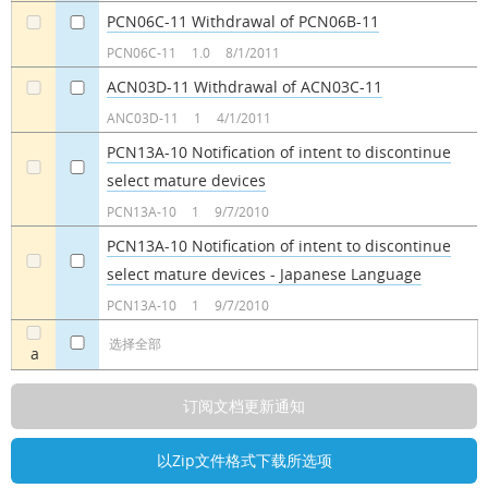
PCN06C-11 Withdrawal of PCN06B-11
a
a
PCN06C-11
1.0
8/1/2011
ACN03D-11 Withdrawal of ACN03C-11
a
a
ANC03D-11
1
4/1/2011
PCN13A-10 Notification of intent to discontinue
select mature devices
a
a
PCN13A-10
1
9/7/2010
PCN13A-10 Notification of intent to discontinue
select mature devices - Japanese Language
a
a
PCN13A-10
1
9/7/2010
选择全部
a