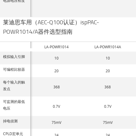
电源电压裕度
莱迪思车用（AEC-Q100认证）ispPAC-
POWR1014/A器件选型指南
LA-POWR1014
LA-POWR1014A
模拟输入引脚
10
10
可编程比较器
20
20
每个输入的触
368
368
发点
可监测的最低
0.7V
0.7V
电压
掉电侦测
75mV
75mV
CPLD宏单元
24
24