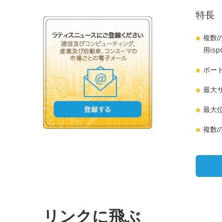
特長
複数の
用isp
ボード
最大サ
最大位
複数のイ
リンクに飛ぶ