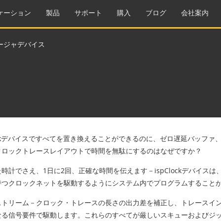
ケーション
製品
サポート
購入
ブログ
会社案内
ージャデバイス
lockデバイスですべてを置き換えることができるのに、ゼロ遅延バッフ
クロックトレースレイアウトで時間を無駄にするのはなぜですか？
時計でさえ、1日に2回、正確な時間を伝えます－ispClockデバイ
持つクロックネットを駆動するようにシステム内でプログラムすること
ストリーム－クロック・トレースの長さの出力差を補正し、トレースイ
なる信号要件で駆動します。これらのすべてが厳しいスキューおよびジ