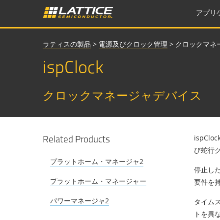
アプリ
ラティスの製品
>
電源及びクロック管理
>
クロックマネ
ispClock
クロックマネージャデバイス
Related Products
ispC
び蛇行
プラットホーム・マネージャ2
停止した
プラットホーム・マネージャー
要件を
パワーマネージャ2
タイム
トを異