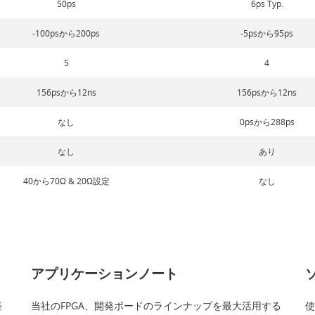
50ps
6ps Typ.
-100psから200ps
-5psから95ps
5
4
156psから12ns
156psから12ns
なし
0psから288ps
なし
あり
40から70Ω & 20Ω設定
なし
アプリケーションノート
軽
当社のFPGA、開発ボードのラインナップを最大活用する
使