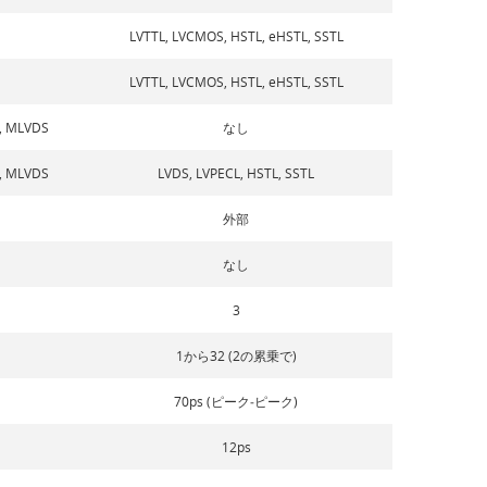
LVTTL, LVCMOS, HSTL, eHSTL, SSTL
LVTTL, LVCMOS, HSTL, eHSTL, SSTL
L, MLVDS
なし
L, MLVDS
LVDS, LVPECL, HSTL, SSTL
外部
なし
3
1から32 (2の累乗で)
70ps (ピーク‐ピーク)
12ps