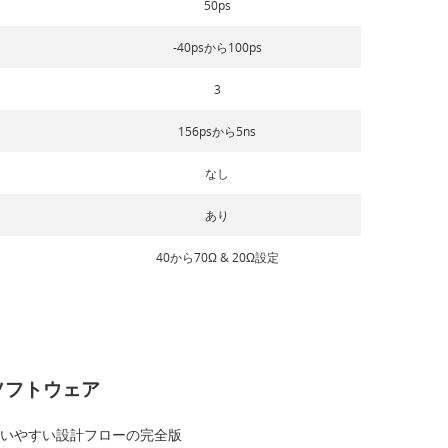
50ps
-40psから100ps
3
156psから5ns
なし
あり
40から70Ω & 20Ω設定
ソフトウェア
いやすい設計フローの完全版