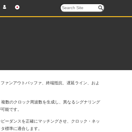
ァ、ファンアウトバッファ、終端抵抗、遅延ライン、およ
スは、複数のクロック周波数を生成し、異なるシグナリング
が可能です。
ンピーダンスを正確にマッチングさせ、クロック・ネッ
ッタ標準に適合します。