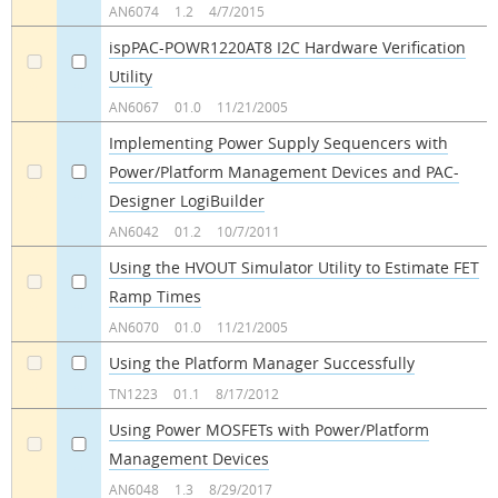
AN6074
1.2
4/7/2015
ispPAC-POWR1220AT8 I2C Hardware Verification
Utility
a
a
AN6067
01.0
11/21/2005
Implementing Power Supply Sequencers with
Power/Platform Management Devices and PAC-
a
a
Designer LogiBuilder
AN6042
01.2
10/7/2011
Using the HVOUT Simulator Utility to Estimate FET
Ramp Times
a
a
AN6070
01.0
11/21/2005
Using the Platform Manager Successfully
a
a
TN1223
01.1
8/17/2012
Using Power MOSFETs with Power/Platform
Management Devices
a
a
AN6048
1.3
8/29/2017