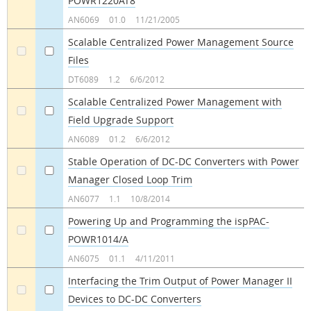
POWR1220AT8
a
a
AN6069
01.0
11/21/2005
Scalable Centralized Power Management Source
Files
a
a
DT6089
1.2
6/6/2012
Scalable Centralized Power Management with
Field Upgrade Support
a
a
AN6089
01.2
6/6/2012
Stable Operation of DC-DC Converters with Power
Manager Closed Loop Trim
a
a
AN6077
1.1
10/8/2014
Powering Up and Programming the ispPAC-
POWR1014/A
a
a
AN6075
01.1
4/11/2011
Interfacing the Trim Output of Power Manager II
Devices to DC-DC Converters
a
a