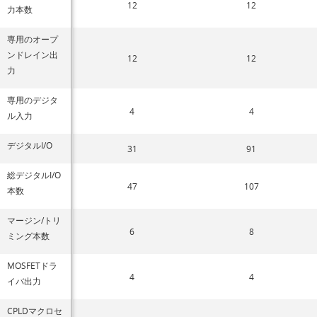
12
12
力本数
専用のオープ
ンドレイン出
12
12
力
専用のデジタ
4
4
ル入力
デジタルI/O
31
91
総デジタルI/O
47
107
本数
マージン/トリ
6
8
ミング本数
MOSFETドラ
4
4
イバ出力
CPLDマクロセ