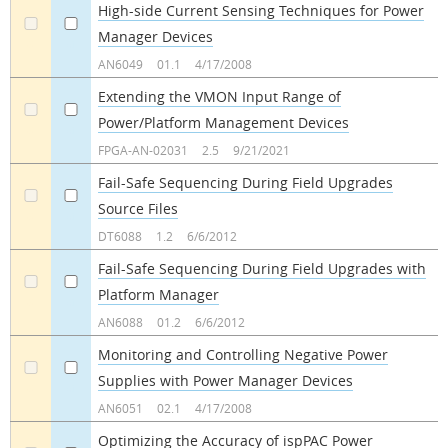
High-side Current Sensing Techniques for Power
Manager Devices
a
a
AN6049
01.1
4/17/2008
Extending the VMON Input Range of
Power/Platform Management Devices
a
a
FPGA-AN-02031
2.5
9/21/2021
Fail-Safe Sequencing During Field Upgrades
Source Files
a
a
DT6088
1.2
6/6/2012
Fail-Safe Sequencing During Field Upgrades with
Platform Manager
a
a
AN6088
01.2
6/6/2012
Monitoring and Controlling Negative Power
Supplies with Power Manager Devices
a
a
AN6051
02.1
4/17/2008
Optimizing the Accuracy of ispPAC Power