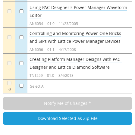
Using PAC-Designer's Power Manager Waveform
Editor
a
a
AN6054
01.0
11/23/2005
Controlling and Monitoring Power-One Bricks
and SIPs with Lattice Power Manager Devices
a
a
AN6056
01.1
4/17/2008
Creating Platform Manager Designs with PAC-
Designer and Lattice Diamond Software
a
a
TN1259
01.0
3/4/2013
Select All
a