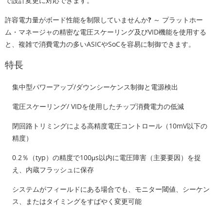
で設計変更に対応できます。
許容電力量がボード性能を制限していませんか?
～ プラットホー
ム・マネージャの精密な電圧スケーリング及びVID機能を使用する
と、複雑で消費電力の多いASICやSoCを容易に制御できます。
特長
集中型パワーアップ/ダウンシーケンス制御と電源検出
電圧スケーリング/ VIDを使用したチップ消費電力の低減
閉回路トリミングによる高精度電圧コントロール（10mV以下の
精度）
0.2％（typ）の精度で100μs以内に電圧障害（主要要因）を捉
え、内蔵フラッシュに保存
システムがフィールドにある場合でも、モニター閾値、シーケン
ス、またはタイミングをすばやく変更可能