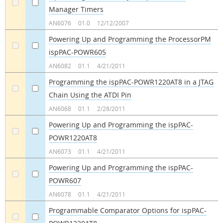
Manager Timers
a
a
AN6076
01.0
12/12/2007
Powering Up and Programming the ProcessorPM
ispPAC-POWR605
a
a
AN6082
01.1
4/21/2011
Programming the ispPAC-POWR1220AT8 in a JTAG
Chain Using the ATDI Pin
a
a
AN6068
01.1
2/28/2011
Powering Up and Programming the ispPAC-
POWR1220AT8
a
a
AN6073
01.1
4/21/2011
Powering Up and Programming the ispPAC-
POWR607
a
a
AN6078
01.1
4/21/2011
Programmable Comparator Options for ispPAC-