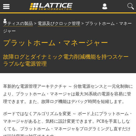
ラティスの製品
>
電源及びクロック管理
>
プラットホーム・マネー
ジャー
プラットホーム・マネージャー
故障ログとダイナミック電力削減機能を持つスケー
ラブルな電源管理
革新的な電源管理アーキテクチャ
～ 分散電源センスと一元化制御に
より、プラットホーム・マネージャは最大36系統の電源を容易に管
理できます。また、故障ログ機能はデバッグ時間を短縮します。
ボードではなくアルゴリズムを変更
～ ボード上にプラットホーム・
マネージャがあると、気軽に設計変更できます。PCBを手直ししな
くても、プラットホーム・マネージャをプログラミングし直すだけ