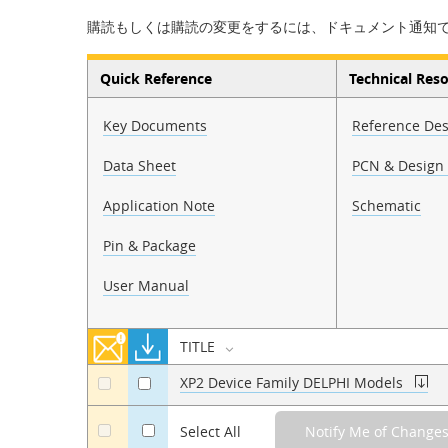
購読もしくは購読の変更をするには、ドキュメント通知
Quick Reference
Technical Res
Key Documents
Reference Des
Data Sheet
PCN & Design 
Application Note
Schematic
Pin & Package
User Manual
TITLE
XP2 Device Family DELPHI Models
a
a
a
Select All