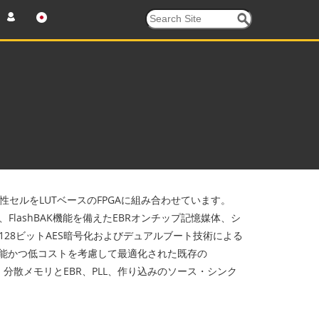
不揮発性セルをLUTベースのFPGAに組み合わせています。
FlashBAK機能を備えたEBRオンチップ記憶媒体、シ
、128ビットAES暗号化およびデュアルブート技術による
、高性能かつ低コストを考慮して最適化された既存の
ジック、分散メモリとEBR、PLL、作り込みのソース・シンク