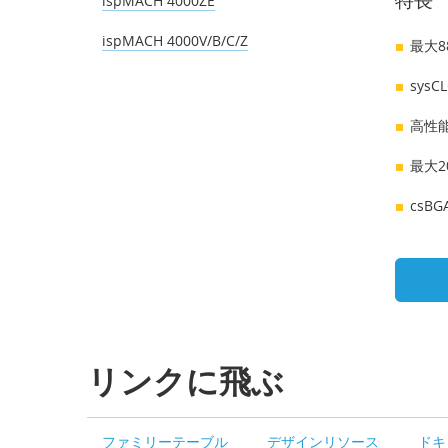
特長
ispMACH 4000ZE
ispMACH 4000V/B/C/Z
最大8
sys
高性能
最大2
csB
リンクに飛ぶ
ファミリーテーブル
デザインリソース
ドキ