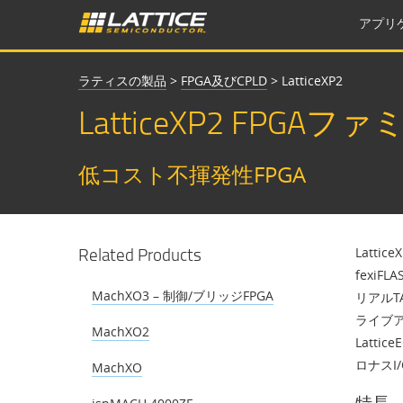
アプリ
ラティスの製品
>
FPGA及びCPLD
>
LatticeXP2
LatticeXP2 FPGAファ
低コスト不揮発性FPGA
Related Products
Latt
fexi
MachXO3 – 制御/ブリッジFPGA
リアルT
ライブア
MachXO2
Latt
ロナスI
MachXO