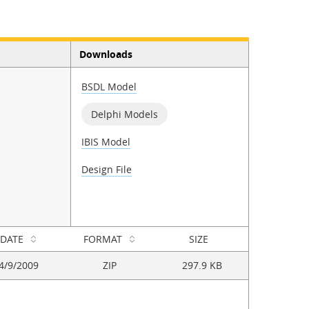
Downloads
BSDL Model
Delphi Models
IBIS Model
Design File
DATE
FORMAT
SIZE
4/9/2009
ZIP
297.9 KB