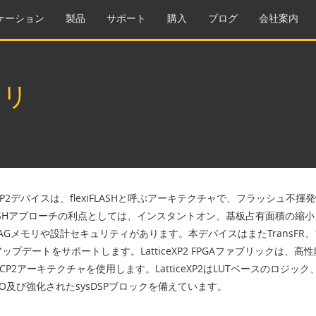
ケーション
製品
サポート
購入
ブログ
会社案内
ミリ
iceXP2デバイスは、flexiFLASHと呼ぶアーキテクチャで、フラッシュ
FLASHアプローチの利点としては、インスタントオン、基板占有面積の縮小、
AGメモリや設計セキュリティがあります。本デバイスはまたTransFR
ップデートをサポートします。LatticeXP2 FPGAファブリックは
iceECP2アーキテクチャを使用します。LatticeXP2はLUTベースのロ
/O及び強化されたsysDSPブロックを備えています。