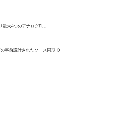
り最大4つのアナログPLL
ス対応の事前設計されたソース同期IO