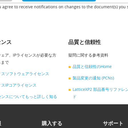
u agree to receive notifications on changes to the document(s) you 
センス
品質と信頼性
ェア、IPライセンスが必要な方
疑問に関する参考資料
らまで
品質と信頼性のHome
ィスソフトウェアライセンス
製品変更の通知 (PCNs)
スIPコアライセンス
LatticeXP2 部品番号リファ
センスについてもっと詳しく知る
ド
報
購入する
サポート