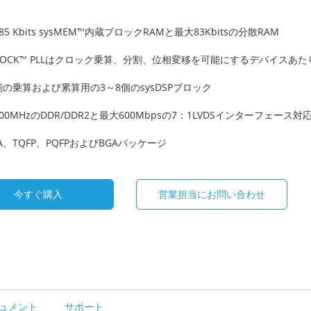
85 Kbits sysMEM™内蔵ブロックRAMと最大83Kbitsの分散RAM
CLOCK™ PLLはクロック乗算、分割、位相変移を可能にするデバイスあた
の乗算および累算用の3～8個のsysDSPブロック
00MHzのDDR/DDR2と最大600Mbpsの7：1LVDSインターフェー
GA、TQFP、PQFPおよびBGAパッケージ
今すぐ購入
営業担当にお問い合わせ
ュメント
サポート