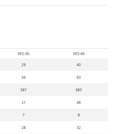
XP2-30
XP2-40
29
40
56
83
387
885
21
48
7
8
28
32