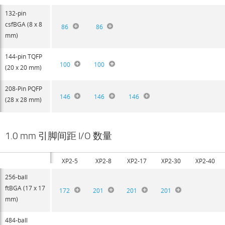
132-pin
csfBGA (8 x 8
86
86
mm)
144-pin TQFP
100
100
(20 x 20 mm)
208-Pin PQFP
146
146
146
(28 x 28 mm)
1.0 mm 引脚间距 I/O 数量
XP2-5
XP2-8
XP2-17
XP2-30
XP2-40
256-ball
ftBGA (17 x 17
172
201
201
201
mm)
484-ball