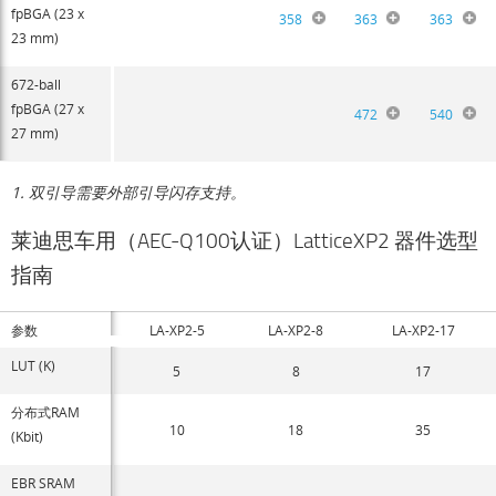
fpBGA (23 x
358
363
363
23 mm)
672-ball
fpBGA (27 x
472
540
27 mm)
1. 双引导需要外部引导闪存支持。
莱迪思车用（AEC-Q100认证）LatticeXP2 器件选型
指南
参数
LA-XP2-5
LA-XP2-8
LA-XP2-17
LUT (K)
5
8
17
分布式RAM
10
18
35
(Kbit)
EBR SRAM