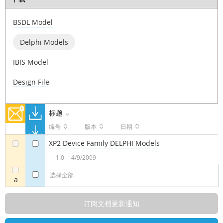
BSDL Model
Delphi Models
IBIS Model
Design File
标题
编号
版本
日期
XP2 Device Family DELPHI Models
a
a
1.0
4/9/2009
选择全部
a