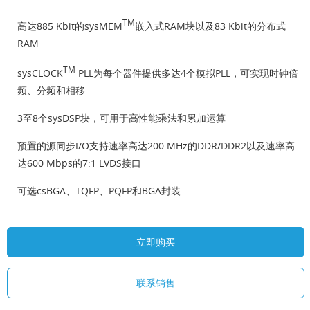
TM
高达885 Kbit的sysMEM
嵌入式RAM块以及83 Kbit的分布式
RAM
TM
sysCLOCK
PLL为每个器件提供多达4个模拟PLL，可实现时钟倍
频、分频和相移
3至8个sysDSP块，可用于高性能乘法和累加运算
预置的源同步I/O支持速率高达200 MHz的DDR/DDR2以及速率高
达600 Mbps的7:1 LVDS接口
可选csBGA、TQFP、PQFP和BGA封装
立即购买
联系销售