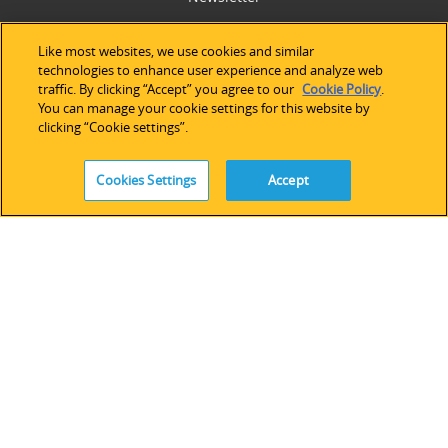
Like most websites, we use cookies and similar
SALES
technologies to enhance user experience and analyze web
traffic. By clicking “Accept” you agree to our
Cookie Policy
.
Americas
You can manage your cookie settings for this website by
Europe & Africa
clicking “Cookie settings”.
Asia Pacific
Online Store
Cookies Settings
Accept
SUPPORT
Technical Support
Software Licensing
Partner Network
Legacy Devices & Software
Training
Contact Us