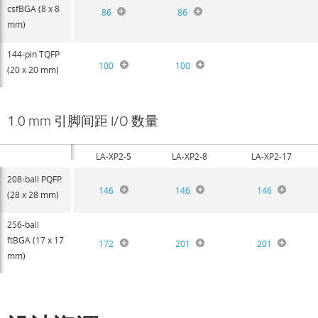
csfBGA (8 x 8
86
86
mm)
144-pin TQFP
100
100
(20 x 20 mm)
1.0 mm 引脚间距 I/O 数量
LA-XP2-5
LA-XP2-8
LA-XP2-17
208-ball PQFP
146
146
146
(28 x 28 mm)
256-ball
ftBGA (17 x 17
172
201
201
mm)