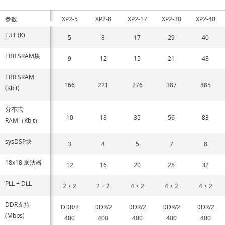
参数
XP2-5
XP2-8
XP2-17
XP2-30
XP2-40
LUT (K)
5
8
17
29
40
EBR SRAM块
9
12
15
21
48
EBR SRAM
166
221
276
387
885
(Kbit)
分布式
10
18
35
56
83
RAM（Kbit）
sysDSP块
3
4
5
7
8
18x18 乘法器
12
16
20
28
32
PLL + DLL
2 + 2
2 + 2
4 + 2
4 + 2
4 + 2
DDR支持
DDR/2
DDR/2
DDR/2
DDR/2
DDR/2
(Mbps)
400
400
400
400
400