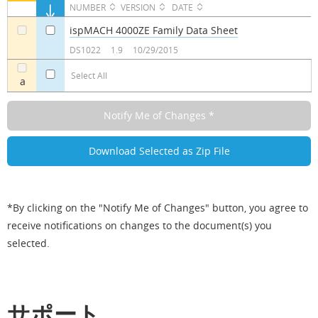
NUMBER
VERSION
DATE
ispMACH 4000ZE Family Data Sheet
a
a
DS1022
1.9
10/29/2015
Select All
a
*By clicking on the "Notify Me of Changes" button, you agree to
receive notifications on changes to the document(s) you
selected.
サポート