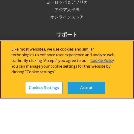
ヨーロッパ＆アフリカ
アジア太平洋
オンラインストア
サポート
技術サポート
Like most websites, we use cookies and similar
ソフトウェアライセンス
technologies to enhance user experience and analyze web
traffic. By clicking “Accept” you agree to our
Cookie Policy
.
サービス
You can manage your cookie settings for this website by
レガシーデバイス＆ソフトウェア
clicking “Cookie settings”.
Cookies Settings
Accept
FOLLOW