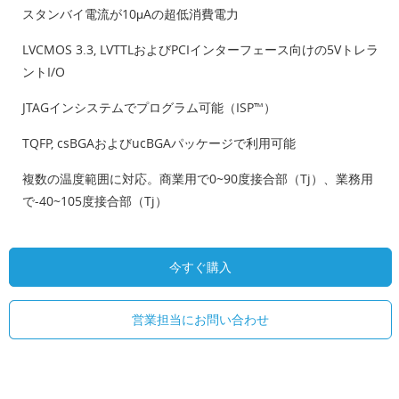
スタンバイ電流が10μAの超低消費電力
LVCMOS 3.3, LVTTLおよびPCIインターフェース向けの5Vトレラ
ントI/O
JTAGインシステムでプログラム可能（ISP™）
TQFP, csBGAおよびucBGAパッケージで利用可能
複数の温度範囲に対応。商業用で0~90度接合部（Tj）、業務用
で-40~105度接合部（Tj）
今すぐ購入
営業担当にお問い合わせ