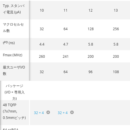
Typ. スタンバ
10
11
12
13
イ電流 (µA)
マクロセルセ
32
64
128
256
ル数
t
PD
(ns)
4.4
4.7
5.8
5.8
Fmax (MHz)
260
241
200
200
最大ユーザI/O
32
64
96
108
数
パッケージ
(I/O + 専用入
力)
48 TQFP
(7x7mm,
32 + 4
32 + 4
0.5mmピッチ)
64 csBGA