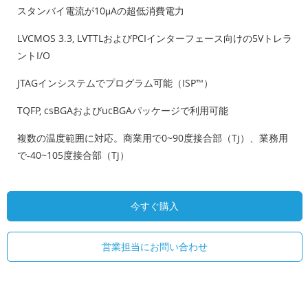
スタンバイ電流が10μAの超低消費電力
LVCMOS 3.3, LVTTLおよびPCIインターフェース向けの5Vトレラ
ントI/O
JTAGインシステムでプログラム可能（ISP™）
TQFP, csBGAおよびucBGAパッケージで利用可能
複数の温度範囲に対応。商業用で0~90度接合部（Tj）、業務用
で-40~105度接合部（Tj）
今すぐ購入
営業担当にお問い合わせ