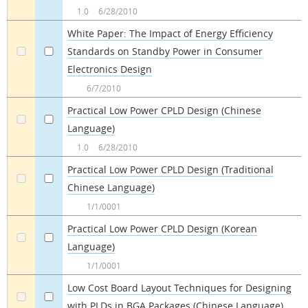
1.0
6/28/2010
White Paper: The Impact of Energy Efficiency
Standards on Standby Power in Consumer
a
a
Electronics Design
6/7/2010
Practical Low Power CPLD Design (Chinese
Language)
a
a
1.0
6/28/2010
Practical Low Power CPLD Design (Traditional
Chinese Language)
a
a
1/1/0001
Practical Low Power CPLD Design (Korean
Language)
a
a
1/1/0001
Low Cost Board Layout Techniques for Designing
with PLDs in BGA Packages (Chinese Language)