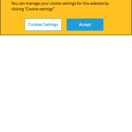
You can manage your cookie settings for this website by
レガシーデバイス＆ソフトウェア
clicking “Cookie settings”.
Cookies Settings
Accept
FOLLOW
免責事項
|
プライバシープリシー
|
クッキーの使用