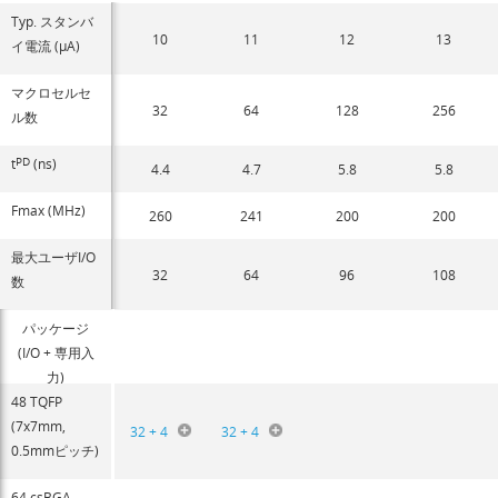
Typ. スタンバ
10
11
12
13
イ電流 (µA)
マクロセルセ
32
64
128
256
ル数
t
PD
(ns)
4.4
4.7
5.8
5.8
Fmax (MHz)
260
241
200
200
最大ユーザI/O
32
64
96
108
数
パッケージ
(I/O + 専用入
力)
48 TQFP
(7x7mm,
32 + 4
32 + 4
0.5mmピッチ)
64 csBGA