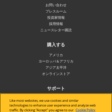
お問い合わせ
プレスルーム
投資家情報
採用情報
ニュースレター購読
購入する
アメリカ
ヨーロッパ＆アフリカ
アジア太平洋
オンラインストア
サポート
技術サポート
Like most websites, we use cookies and similar
ソフトウェアライセンス
technologies to enhance user experience and analyze web
traffic. By clicking “Accept” you agree to our
Cookie Policy
.
サービス