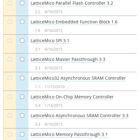
LatticeMico Parallel Flash Controller 3.2
a
a
3.2
6/16/2015
LatticeMico Embedded Function Block 1.6
a
a
1.6
6/16/2015
LatticeMico SPI 3.1
a
a
3.1
6/16/2015
LatticeMico Master Passthrough 3.3
a
a
3.3
6/16/2015
LatticeMico32 Asynchronous SRAM Controller
a
a
1.1
11/15/2010
LatticeMico On-Chip Memory Controller
a
a
3.4
1/14/2015
LatticeMico Asynchronous SRAM Controller 3.3
a
a
3.3
6/16/2015
LatticeMico Memory Passthrough 3.1