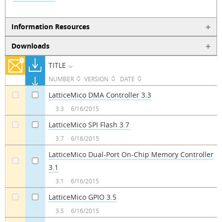
Information Resources
Downloads
TITLE
NUMBER
VERSION
DATE
LatticeMico DMA Controller 3.3
a
a
3.3
6/16/2015
LatticeMico SPI Flash 3.7
a
a
3.7
6/16/2015
LatticeMico Dual-Port On-Chip Memory Controller
3.1
a
a
3.1
6/16/2015
LatticeMico GPIO 3.5
a
a
3.5
6/16/2015