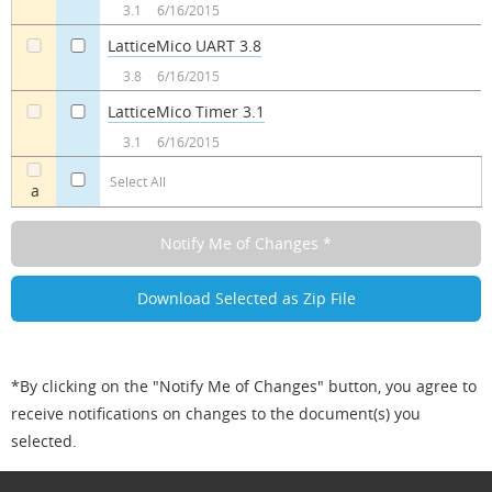
a
a
3.1
6/16/2015
LatticeMico UART 3.8
a
a
3.8
6/16/2015
LatticeMico Timer 3.1
a
a
3.1
6/16/2015
Select All
a
*By clicking on the "Notify Me of Changes" button, you agree to
receive notifications on changes to the document(s) you
selected.