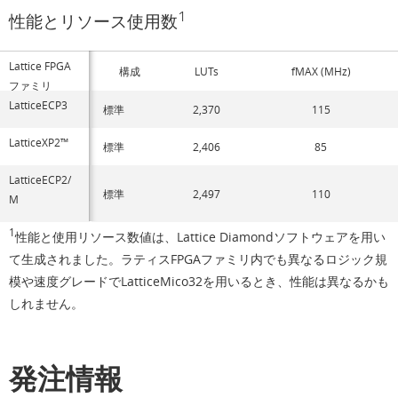
1
性能とリソース使用数
Lattice FPGA
構成
LUTs
fMAX (MHz)
ファミリ
LatticeECP3
標準
2,370
115
LatticeXP2™
標準
2,406
85
LatticeECP2/
標準
2,497
110
M
1
性能と使用リソース数値は、Lattice Diamondソフトウェアを用い
て生成されました。ラティスFPGAファミリ内でも異なるロジック規
模や速度グレードでLatticeMico32を用いるとき、性能は異なるかも
しれません。
発注情報